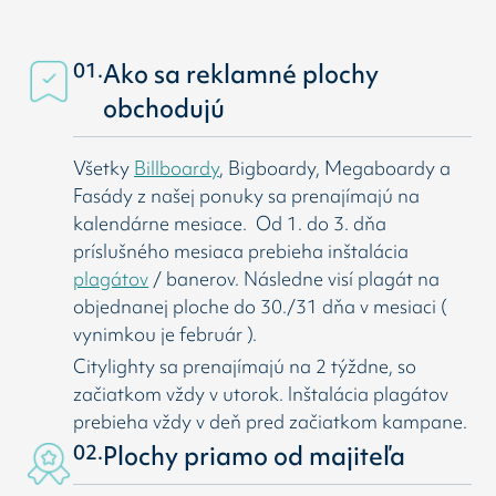
01.
Ako sa reklamné plochy
obchodujú
Všetky
Billboardy
, Bigboardy, Megaboardy a
Fasády z našej ponuky sa prenajímajú na
kalendárne mesiace. Od 1. do 3. dňa
príslušného mesiaca prebieha inštalácia
plagátov
/ banerov. Následne visí
plagát na
objednanej ploche do 30./31 dňa v mesiaci (
vynimkou je február ).
Citylighty sa prenajímajú na 2 týždne, so
začiatkom vždy v utorok. Inštalácia plagátov
prebieha vždy v deň pred začiatkom kampane.
02.
Plochy priamo od majiteľa