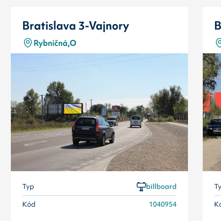
Bratislava 3-Vajnory
B
Rybničná,O
Typ
billboard
T
Kód
1040954
K