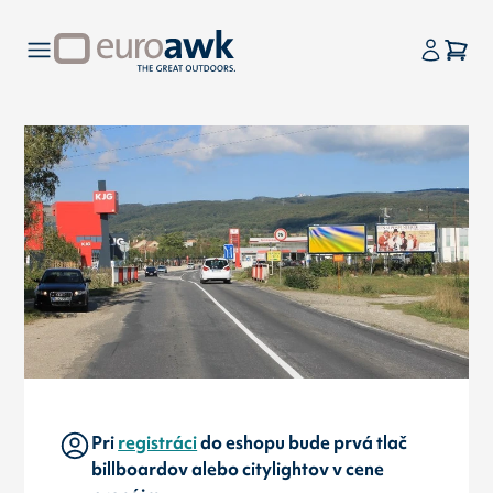
Pri
registráci
do eshopu bude prvá tlač
billboardov alebo citylightov v cene