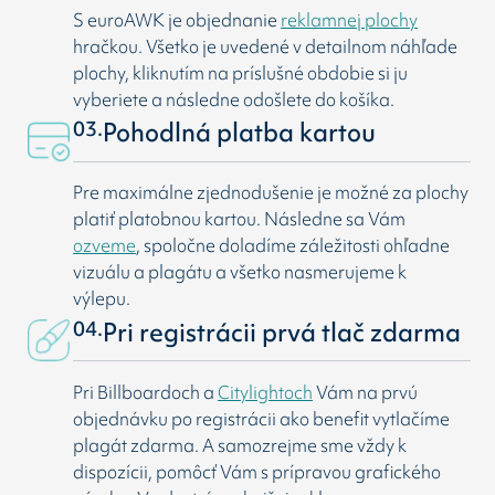
S euroAWK je objednanie
reklamnej plochy
hračkou. Všetko je uvedené v detailnom náhľade
plochy, kliknutím na príslušné obdobie si ju
vyberiete a následne odošlete do košíka.
03.
Pohodlná platba kartou
Pre maximálne zjednodušenie je možné za plochy
platiť platobnou kartou. Následne sa Vám
ozveme
, spoločne doladíme záležitosti ohľadne
vizuálu a plagátu a všetko nasmerujeme k
výlepu.
04.
Pri registrácii prvá tlač zdarma
Pri Billboardoch a
Citylightoch
Vám na prvú
objednávku po registrácii ako benefit vytlačíme
plagát zdarma. A samozrejme sme vždy k
dispozícii, pomôcť Vám s prípravou grafického