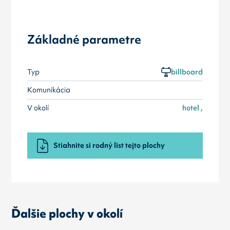
Základné parametre
Typ
billboard
Komunikácia
V okolí
hotel ,
Stiahnite si rodný list tejto plochy
Ďalšie plochy v okolí