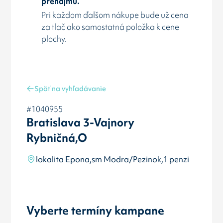
prenájmu.
Pri každom ďalšom nákupe bude už cena
za tlač ako samostatná položka k cene
plochy.
Späť na vyhľadávanie
#1040955
Bratislava 3-Vajnory
Rybničná,O
lokalita Epona,sm Modra/Pezinok,1 penzi
Vyberte termíny kampane