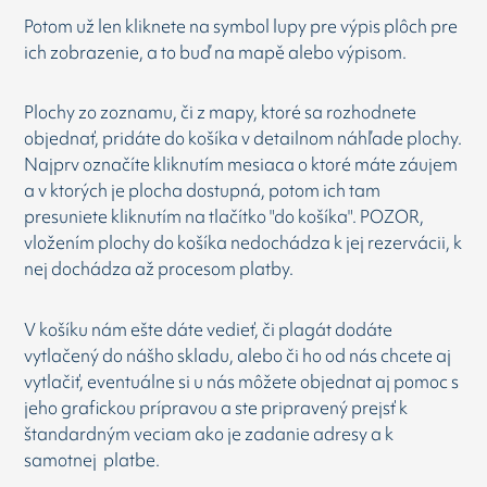
Potom už len kliknete na symbol lupy pre výpis plôch pre
ich zobrazenie, a to buď na mapě alebo výpisom.
Plochy zo zoznamu, či z mapy, ktoré sa rozhodnete
objednať, pridáte do košíka v detailnom náhľade plochy.
Najprv označíte kliknutím mesiaca o ktoré máte záujem
a v ktorých je plocha dostupná, potom ich tam
presuniete kliknutím na tlačítko "do košíka". POZOR,
vložením plochy do košíka nedochádza k jej rezervácii, k
nej dochádza až procesom platby.
V košíku nám ešte dáte vedieť, či plagát dodáte
vytlačený do nášho skladu, alebo či ho od nás chcete aj
vytlačiť, eventuálne si u nás môžete objednat aj pomoc s
jeho grafickou prípravou a ste pripravený prejsť k
štandardným veciam ako je zadanie adresy a k
samotnej platbe.