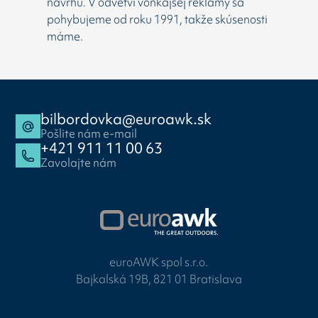
návrhu. V odvetví vonkajšej reklamy sa
pohybujeme od roku 1991, takže skúsenosti
máme.
bilbordovka@euroawk.sk
Pošlite nám e-mail
+421 911 11 00 63
Zavolajte nám
euroAWK spol s.r.o.
Bajkalská 19B, 821 01 Bratislava