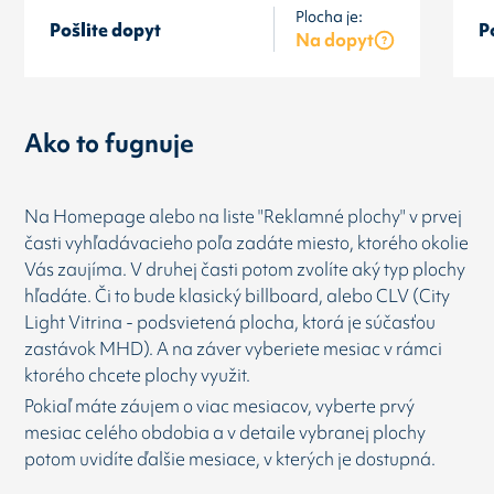
Plocha je:
Pošlite dopyt
P
Na dopyt
Ako to fugnuje
Na Homepage alebo na liste "Reklamné plochy" v prvej
časti vyhľadávacieho poľa zadáte miesto, ktorého okolie
Vás zaujíma. V druhej časti potom zvolíte aký typ plochy
hľadáte. Či to bude klasický billboard, alebo CLV (City
Light Vitrina - podsvietená plocha, ktorá je súčasťou
zastávok MHD). A na záver vyberiete mesiac v rámci
ktorého chcete plochy využit.
Pokiaľ máte záujem o viac mesiacov, vyberte prvý
mesiac celého obdobia a v detaile vybranej plochy
potom uvidíte ďalšie mesiace, v kterých je dostupná.