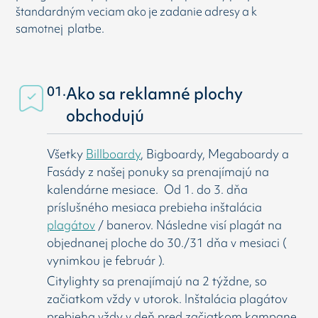
štandardným veciam ako je zadanie adresy a k
samotnej platbe.
01.
Ako sa reklamné plochy
obchodujú
Všetky
Billboardy
, Bigboardy, Megaboardy a
Fasády z našej ponuky sa prenajímajú na
kalendárne mesiace. Od 1. do 3. dňa
príslušného mesiaca prebieha inštalácia
plagátov
/ banerov. Následne visí
plagát na
objednanej ploche do 30./31 dňa v mesiaci (
vynimkou je február ).
Citylighty sa prenajímajú na 2 týždne, so
začiatkom vždy v utorok. Inštalácia plagátov
prebieha vždy v deň pred začiatkom kampane.