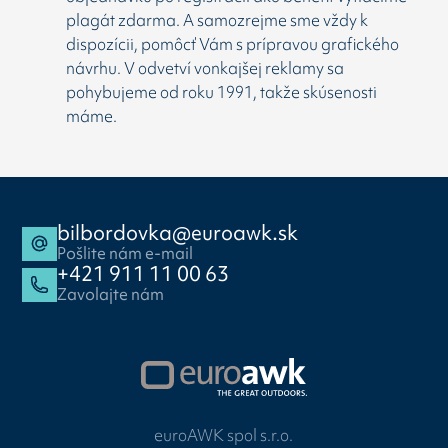
plagát zdarma. A samozrejme sme vždy k
dispozícii, pomôcť Vám s prípravou grafického
návrhu. V odvetví vonkajšej reklamy sa
pohybujeme od roku 1991, takže skúsenosti
máme.
bilbordovka@euroawk.sk
Pošlite nám e-mail
+421 911 11 00 63
Zavolajte nám
euroAWK spol s.r.o.