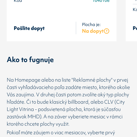
Kód
1040106
K
Plocha je:
Pošlite dopyt
P
Na dopyt
Ako to fugnuje
Na Homepage alebo na liste "Reklamné plochy" v prvej
časti vyhľadávacieho poľa zadáte miesto, ktorého okolie
Vás zaujíma. V druhej časti potom zvolíte aký typ plochy
hľadáte. Či to bude klasický billboard, alebo CLV (City
Light Vitrina - podsvietená plocha, ktorá je súčasťou
zastávok MHD). A na záver vyberiete mesiac v rámci
ktorého chcete plochy využit.
Pokiaľ máte záujem o viac mesiacov, vyberte prvý