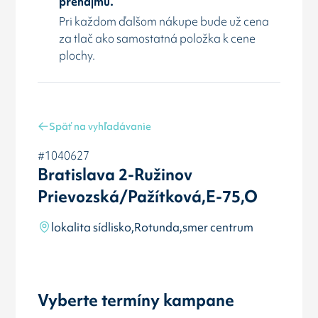
prenájmu.
Pri každom ďalšom nákupe bude už cena
za tlač ako samostatná položka k cene
plochy.
Späť na vyhľadávanie
#1040627
Bratislava 2-Ružinov
Prievozská/Pažítková,E-75,O
lokalita sídlisko,Rotunda,smer centrum
Vyberte termíny kampane