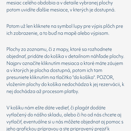
mesiac celého obdobia a v detaile vybranej plochy
potom uvidíte ďalšie mesiace, v kterých je dostupná.
Potom už len kliknete na symbol lupy pre výpis plôch pre
ich zobrazenie, a to buď na mapě alebo výpisom.
Plochy zo zoznamu, či z mapy, ktoré sa rozhodnete
objednať, pridáte do košíka v detailnom náhľade plochy.
Najprv označíte kliknutím mesiaca o ktoré máte záujem
a v ktorých je plocha dostupná, potom ich tam
presuniete kliknutím na tlačítko "do košíka". POZOR,
vložením plochy do košíka nedochádza k jej rezervácii, k
nej dochádza až procesom platby.
V košíku nám ešte dáte vedieť, či plagát dodáte
vytlačený do nášho skladu, alebo či ho od nás chcete aj
vytlačiť, eventuálne si u nás môžete objednat aj pomoc s
jeho grafickou prípravou a ste pripravený prejsť k