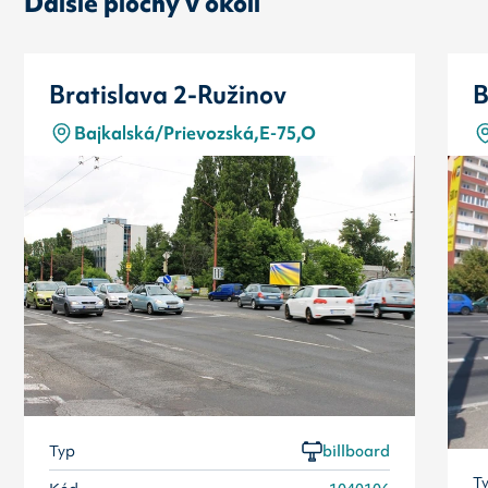
Ďalšie plochy v okolí
Bratislava 2-Ružinov
B
Bajkalská/Prievozská,E-75,O
Typ
billboard
T