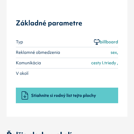
Základné parametre
Typ
billboard
Reklamné obmedzenia
sex,
Komunikácia
cesty I.triedy ,
V okolí
Stiahnite si rodný list tejto plochy