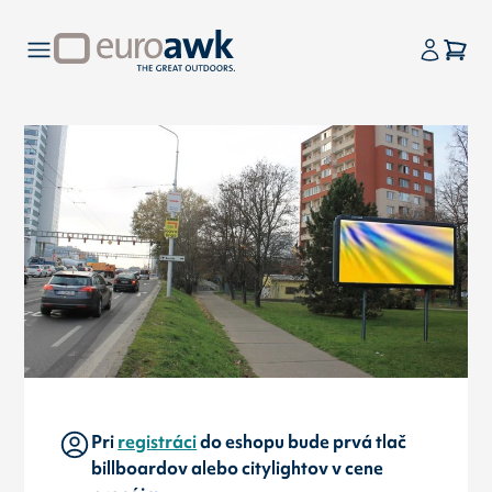
Pri
registráci
do eshopu bude prvá tlač
billboardov alebo citylightov v cene