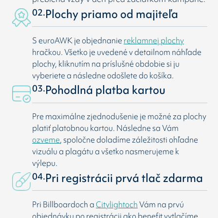
02.
Plochy priamo od majiteľa
S euroAWK je objednanie
reklamnej plochy
hračkou. Všetko je uvedené v detailnom náhľade
plochy, kliknutím na príslušné obdobie si ju
vyberiete a následne odošlete do košíka.
03.
Pohodlná platba kartou
Pre maximálne zjednodušenie je možné za plochy
platiť platobnou kartou. Následne sa Vám
ozveme
, spoločne doladíme záležitosti ohľadne
vizuálu a plagátu a všetko nasmerujeme k
výlepu.
04.
Pri registrácii prvá tlač zdarma
Pri Billboardoch a
Citylightoch
Vám na prvú
objednávku po registrácii ako benefit vytlačíme