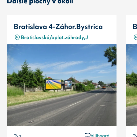
Ďalšie plochy v okolí
Bratislava 4-Záhor.Bystrica
B
Bratislavská/oplot.záhrady,J
Typ
billboard
T