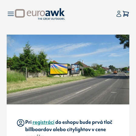
Pri
registráci
do eshopu bude prvá tlač
billboardov alebo citylightov v cene