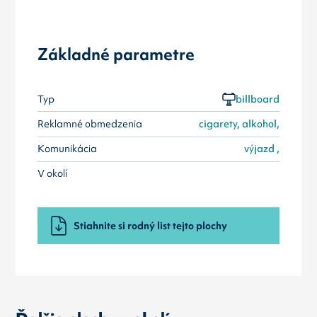
Základné parametre
Typ
billboard
Reklamné obmedzenia
cigarety, alkohol,
Komunikácia
výjazd ,
V okolí
Stiahnite si rodný list tejto plochy