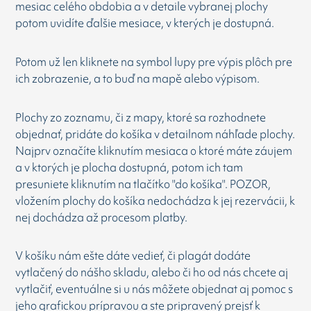
mesiac celého obdobia a v detaile vybranej plochy
potom uvidíte ďalšie mesiace, v kterých je dostupná.
Potom už len kliknete na symbol lupy pre výpis plôch pre
ich zobrazenie, a to buď na mapě alebo výpisom.
Plochy zo zoznamu, či z mapy, ktoré sa rozhodnete
objednať, pridáte do košíka v detailnom náhľade plochy.
Najprv označíte kliknutím mesiaca o ktoré máte záujem
a v ktorých je plocha dostupná, potom ich tam
presuniete kliknutím na tlačítko "do košíka". POZOR,
vložením plochy do košíka nedochádza k jej rezervácii, k
nej dochádza až procesom platby.
V košíku nám ešte dáte vedieť, či plagát dodáte
vytlačený do nášho skladu, alebo či ho od nás chcete aj
vytlačiť, eventuálne si u nás môžete objednat aj pomoc s
jeho grafickou prípravou a ste pripravený prejsť k