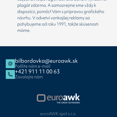
plagát zdarma. A samozrejme sme vždy k
dispozícii, pomôcť Vám s prípravou grafického
návrhu. V odvetví vonkajšej reklamy sa
pohybujeme od roku 1991, takže skúsenosti
máme.
bilbordovka@euroawk.sk
Pošlite nám e-mail
+421 911 11 00 63
Zavolajte nám
euroAWK spol s.r.o.