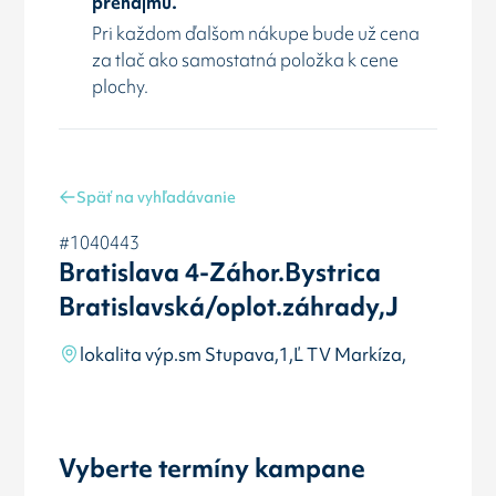
prenájmu.
Pri každom ďalšom nákupe bude už cena
za tlač ako samostatná položka k cene
plochy.
Späť na vyhľadávanie
#1040443
Bratislava 4-Záhor.Bystrica
Bratislavská/oplot.záhrady,J
lokalita výp.sm Stupava,1,Ľ TV Markíza,
Vyberte termíny kampane