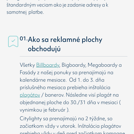
štandardným veciam ako je zadanie adresy a k
samotnej platbe.
01.
Ako sa reklamné plochy
obchodujú
Všetky
Billboardy
, Bigboardy, Megaboardy a
Fasády z našej ponuky sa prenajímajú na
kalendárne mesiace. Od 1. do 3. dňa
príslušného mesiaca prebieha inštalácia
plagátov
/ banerov. Následne visí
plagát na
objednanej ploche do 30./31 dňa v mesiaci (
vynimkou je február ).
Citylighty sa prenajímajú na 2 týždne, so
začiatkom vždy v utorok. Inštalácia plagátov
prebieha vždy v deň pred začiatkom kampane.