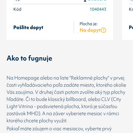
Kód
1040443
K
Plocha je:
Pošlite dopyt
P
Na dopyt
Ako to fugnuje
Na Homepage alebo na liste "Reklamné plochy" v prvej
časti vyhľadávacieho poľa zadáte miesto, ktorého okolie
Vás zaujíma. V druhej časti potom zvolíte aký typ plochy
hľadáte. Či to bude klasický billboard, alebo CLV (City
Light Vitrina - podsvietená plocha, ktorá je súčasťou
zastávok MHD). A na záver vyberiete mesiac v rámci
ktorého chcete plochy využit.
Pokiaľ máte záujem o viac mesiacov, vyberte prvý