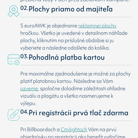
02.
Plochy priamo od majiteľa
S euroAWK je objednanie
reklamnej plochy
hračkou. Všetko je uvedené v detailnom náhľade
plochy, kliknutím na príslušné obdobie si ju
vyberiete a následne odošlete do košíka.
03.
Pohodlná platba kartou
Pre maximálne zjednodušenie je možné za plochy
platiť platobnou kartou. Následne sa Vám
ozveme
, spoločne doladíme záležitosti ohľadne
vizuálu a plagátu a všetko nasmerujeme k
výlepu.
04.
Pri registrácii prvá tlač zdarma
Pri Billboardoch a
Citylightoch
Vám na prvú
objednávku po registrácii ako benefit vytlačíme