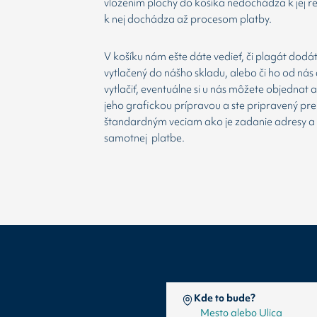
vložením plochy do košíka nedochádza k jej re
k nej dochádza až procesom platby.
V košíku nám ešte dáte vedieť, či plagát dodá
vytlačený do nášho skladu, alebo či ho od nás 
vytlačiť, eventuálne si u nás môžete objednat 
jeho grafickou prípravou a ste pripravený prej
štandardným veciam ako je zadanie adresy a
samotnej platbe.
Kde to bude?