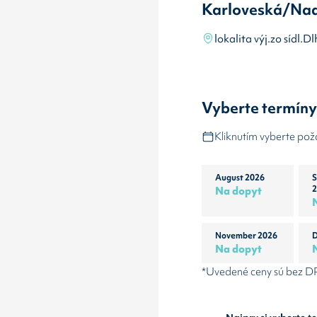
Karloveská/Na
lokalita výj.zo sídl.
Vyberte termín
Kliknutím vyberte po
August 2026
S
Na dopyt
2
November 2026
D
Na dopyt
*Uvedené ceny sú bez 