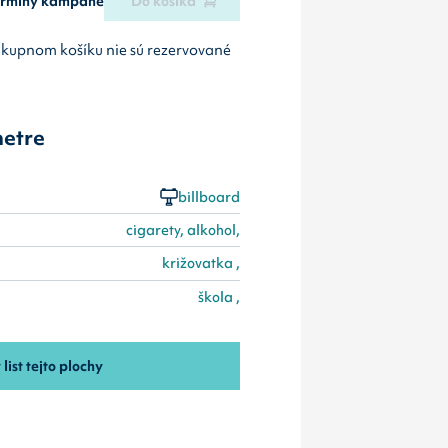
termíny kampane
Do košíka
ákupnom košíku nie sú rezervované
etre
billboard
cigarety, alkohol,
križovatka ,
škola ,
 list tejto plochy