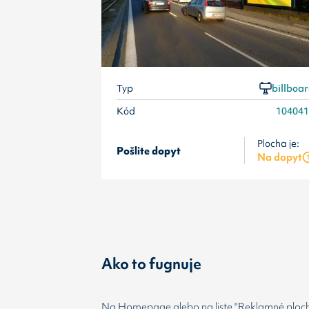
Typ
billboa
Kód
10404
Plocha je:
Pošlite dopyt
Na dopyt
Ako to fugnuje
Na Homepage alebo na liste "Reklamné plochy