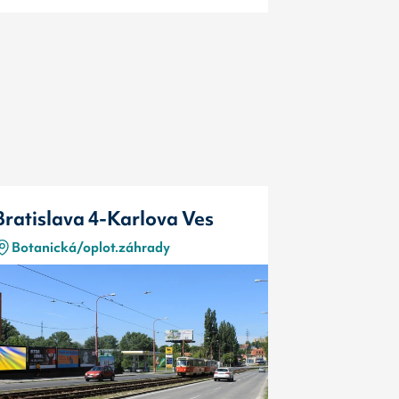
Bratislava 4-Karlova Ves
Bratislav
Botanická/oplot.záhrady
Botanická
Typ
Kód