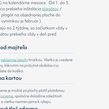
ú na kalendárne mesiace. Od 1. do 3.
ca prebieha inštalácia
plagátov
/
í
plagát na objednanej ploche do
 vynimkou je február ).
majú na 2 týždne, so začiatkom vždy v
agátov prebieha vždy v deň pred
od majiteľa
e
reklamnej plochy
hračkou. Všetko je uvedené
, kliknutím na príslušné obdobie si ju
lete do košíka.
ba kartou
nie je možné za plochy platiť platobnou
m
ozveme
, spoločne doladíme záležitosti
u a všetko nasmerujeme k výlepu.
 prvá tlač zdarma