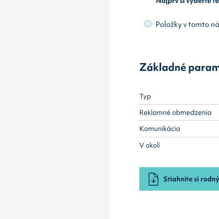
Najprv si vyberte 
Položky v tomto n
Základné param
Typ
Reklamné obmedzenia
Komunikácia
V okolí
Stiahnite si rodný