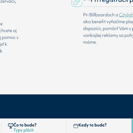
zervácii,
Pri Billboardoch a
Citylig
ako benefit vytlačíme pl
te
dispozícii, pomôcť Vám s 
chcete aj
vonkajšej reklamy sa poh
aj pomoc s
máme.
sť k
 k
Čo to bude?
Kedy to bude?