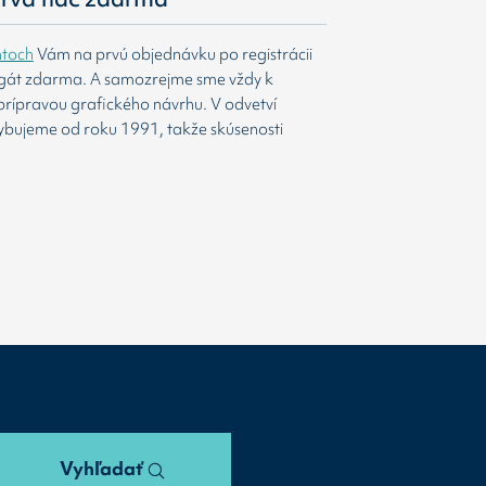
htoch
Vám na prvú objednávku po registrácii
agát zdarma. A samozrejme sme vždy k
prípravou grafického návrhu. V odvetví
ybujeme od roku 1991, takže skúsenosti
Vyhľadať