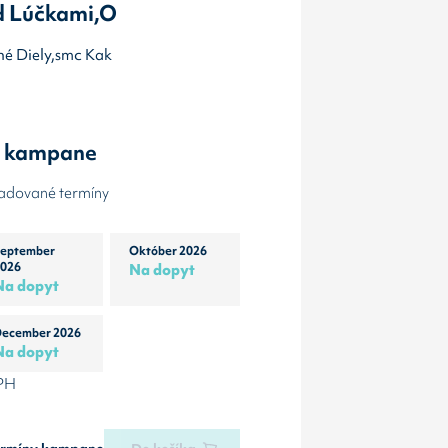
d Lúčkami,O
Dlhé Diely,smc Kak
y kampane
žadované termíny
eptember
Október 2026
026
Na dopyt
Na dopyt
ecember 2026
Na dopyt
DPH