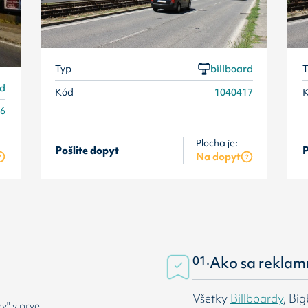
Typ
billboard
T
rd
Kód
1040417
16
Plocha je:
Pošlite dopyt
P
Na dopyt
01.
Ako sa reklam
Všetky
Billboardy
, Bi
" v prvej