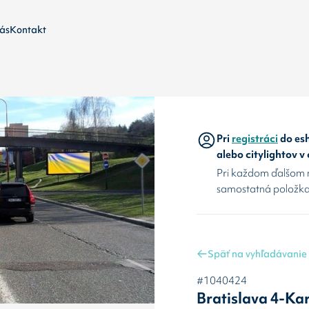
ás
Kontakt
Pri
registráci
do esh
alebo citylightov v
Pri každom ďalšom 
samostatná položka
Späť na vyhľadávanie
#1040424
Bratislava 4-Ka