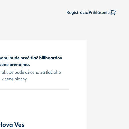
Registrácia
Prihlásenie
opu bude prvá tlač billboardov
 cene prenájmu.
nákupe bude už cena za tlač ako
 k cene plochy.
rlova Ves