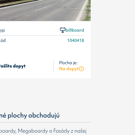
yp
billboard
Kód
1040418
Plocha je:
ošlite dopyt
Vyberte iný t
Na dopyt
né plochy obchodujú
gboardy, Megaboardy a Fasády z našej