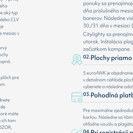
ponuky sa prenajímaj
rého
dňa príslušného mesia
te aký typ
banerov. Následne vis
 alebo CLV
30./31 dňa v mesiaci (
je
e mesiac v
Citylighty sa prenají
utorok. Inštalácia pl
prvý
začiatkom kampane.
lochy
02.
Plochy priamo 
tupná.
S euroAWK je objednani
 plôch pre
v detailnom náhľade plochy
om.
vyberiete a následne odoš
03.
Pohodlná plat
dnete
ade
Pre maximálne zjednoduše
ktoré máte
kartou. Následne sa Vá
 ich tam
ohľadne vizuálu a plagát
 POZOR,
04.
Pri registrácii