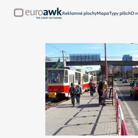
Reklamné plochy
Mapa
Typy plôch
O n