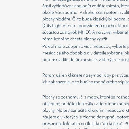
časti vyhľadávacieho poľa zadáte miesto, kto
okolie Vás zaujíma. V druhej časti potom zvolí
plochy hľadáte. Či to bude klasický billboard,
(City Light Vitrina - podsvietená plocha, ktorá 
súčasťou zastávok MHD). A na záver vyberiet
rámci ktorého chcete plochy využit.
Pokiaľ máte záujem o viac mesiacov, vyberte 
mesiac celého obdobia a v detaile vybranej p
potom uvidíte ďalšie mesiace, v kterých je dos
Potom už len kliknete na symbol lupy pre výpis
ich zobrazenie, a to buď na mapě alebo výpis
Plochy zo zoznamu, či z mapy, ktoré sa rozho
objednať, pridáte do košíka v detailnom náhľ
plochy. Najprv označíte kliknutím mesiaca o 
záujem a v ktorých je plocha dostupná, potom
presuniete kliknutím na tlačítko "do košíka".