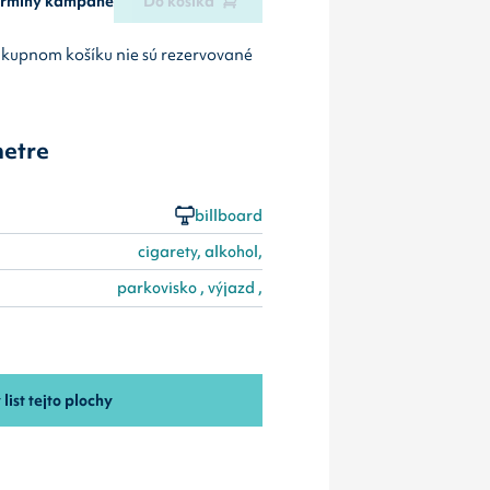
termíny kampane
Do košíka
ákupnom košíku nie sú rezervované
etre
billboard
cigarety, alkohol,
parkovisko , výjazd ,
 list tejto plochy