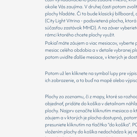
okolie Vás zaujíma. V druhej časti potom zvolí
plochy hľadáte. Či to bude klasický billboard,
(City Light Vitrina - podsvietená plocha, ktorá 
súčasťou zastávok MHD). A na záver vyberiet
rámci ktorého chcete plochy využit.
Pokiaľ máte záujem o viac mesiacov, vyberte 
mesiac celého obdobia a v detaile vybranej p
potom uvidíte ďalšie mesiace, v kterých je dos
Potom už len kliknete na symbol lupy pre výpis
ich zobrazenie, a to buď na mapě alebo výpis
Plochy zo zoznamu, či z mapy, ktoré sa rozho
objednať, pridáte do košíka v detailnom náhľ
plochy. Najprv označíte kliknutím mesiaca o 
záujem a v ktorých je plocha dostupná, potom
presuniete kliknutím na tlačítko "do košíka".
vložením plochy do košíka nedochádza k jej re