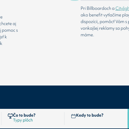
Pri Billboardoch a
Citylig
ako benefit vytlačíme pl
te
dispozícii, pomôcť Vám s 
chcete aj
vonkajšej reklamy sa poh
aj pomoc s
máme.
sť k
 k
Čo to bude?
Kedy to bude?