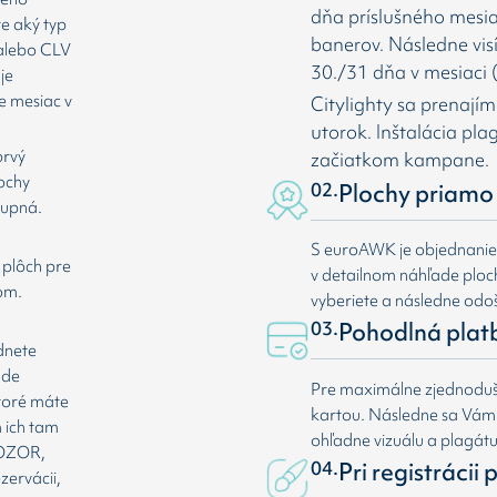
dňa príslušného mesia
te aký typ
banerov. Následne vis
 alebo CLV
30./31 dňa v mesiaci (
je
e mesiac v
Citylighty sa prenají
utorok. Inštalácia pl
prvý
začiatkom kampane.
lochy
02.
Plochy priamo 
tupná.
S euroAWK je objednani
 plôch pre
v detailnom náhľade plochy
om.
vyberiete a následne odoš
03.
Pohodlná plat
dnete
ade
Pre maximálne zjednoduše
ktoré máte
kartou. Následne sa Vá
 ich tam
ohľadne vizuálu a plagát
 POZOR,
04.
Pri registrácii
zervácii,