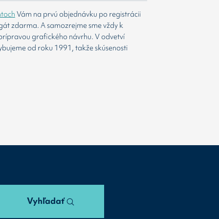
htoch
Vám na prvú objednávku po registrácii
agát zdarma. A samozrejme sme vždy k
prípravou grafického návrhu. V odvetví
ybujeme od roku 1991, takže skúsenosti
Vyhľadať