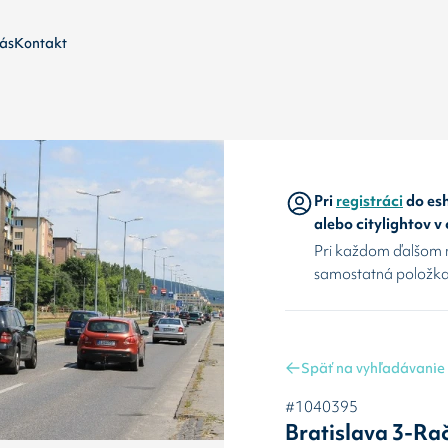
ás
Kontakt
Pri
registráci
do esh
alebo citylightov v
Pri každom ďalšom 
samostatná položka
Späť na vyhľadávanie
#1040395
Bratislava 3-Ra