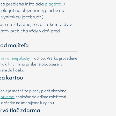
ca prebieha inštalácia
plagátov
/
í
plagát na objednanej ploche do
 vynimkou je február ).
majú na 2 týždne, so začiatkom vždy v
agátov prebieha vždy v deň pred
od majiteľa
e
reklamnej plochy
hračkou. Všetko je uvedené
, kliknutím na príslušné obdobie si ju
lete do košíka.
ba kartou
nie je možné za plochy platiť platobnou
m
ozveme
, spoločne doladíme záležitosti
u a všetko nasmerujeme k výlepu.
 prvá tlač zdarma