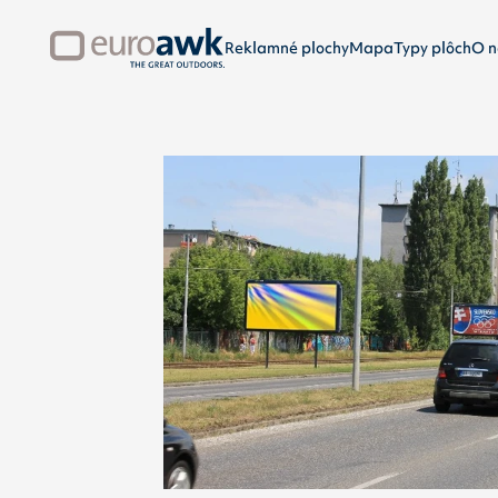
Reklamné plochy
Mapa
Typy plôch
O n