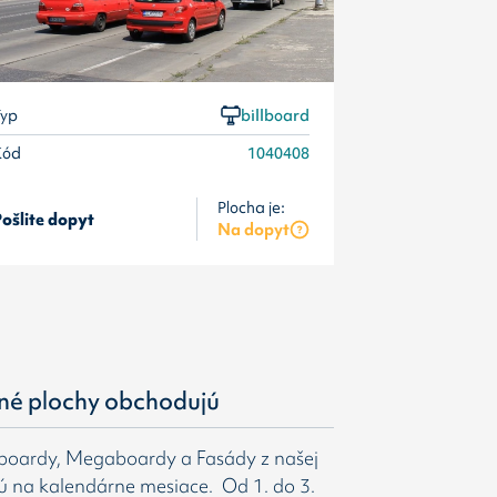
yp
billboard
Kód
1040408
Plocha je:
ošlite dopyt
Pošlite dopyt
Na dopyt
né plochy obchodujú
gboardy, Megaboardy a Fasády z našej
ú na kalendárne mesiace. Od 1. do 3.