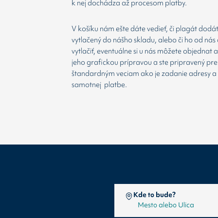
k nej dochádza až procesom platby.
V košíku nám ešte dáte vedieť, či plagát dodá
vytlačený do nášho skladu, alebo či ho od nás 
vytlačiť, eventuálne si u nás môžete objednat 
jeho grafickou prípravou a ste pripravený prej
štandardným veciam ako je zadanie adresy a
samotnej platbe.
Kde to bude?