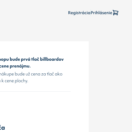
Registrácia
Prihlásenie
opu bude prvá tlač billboardov
 cene prenájmu.
nákupe bude už cena za tlač ako
 k cene plochy.
ča