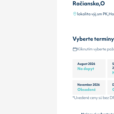
Račianska,O
lokalita výj.sm PK,H
Vyberte termín
Kliknutím vyberte po
August 2026
S
Na dopyt
2
November 2026
D
Obsadené
*Uvedené ceny sú bez 