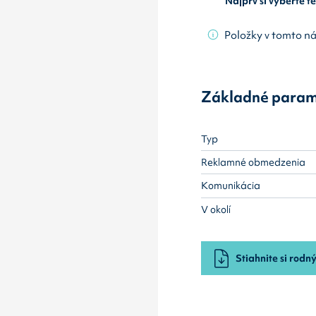
Najprv si vyberte 
Položky v tomto n
Základné param
Typ
Reklamné obmedzenia
Komunikácia
V okolí
Stiahnite si rodný