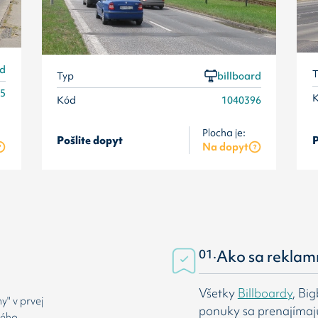
rd
T
Typ
billboard
95
Kód
1040396
Plocha je:
Pošlite dopyt
P
Na dopyt
01.
Ako sa reklam
Všetky
Billboardy
, Bi
" v prvej
ponuky sa prenajímaj
rého