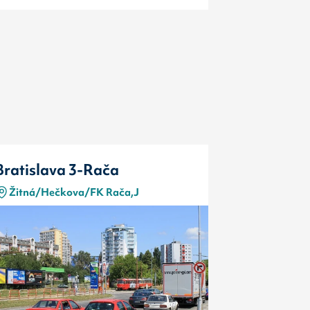
Bratislava 3-Rača
Bratislav
Žitná/Hečkova/FK Rača,J
Žitná/Heč
Typ
Kód