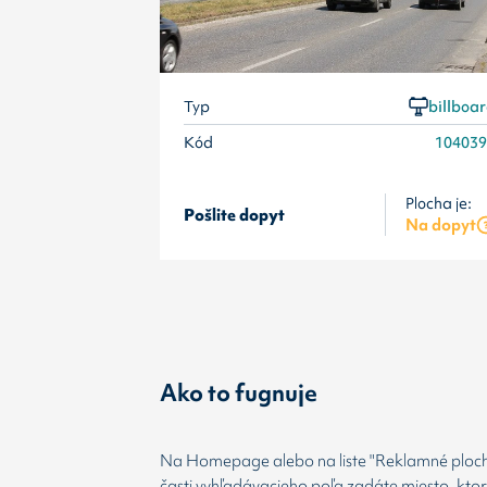
Typ
billboa
Kód
10403
Plocha je:
Pošlite dopyt
Na dopyt
Ako to fugnuje
Na Homepage alebo na liste "Reklamné plochy
časti vyhľadávacieho poľa zadáte miesto, kto