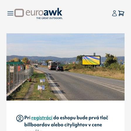
Pri
registráci
do eshopu bude prvá tlač
billboardov alebo citylightov v cene