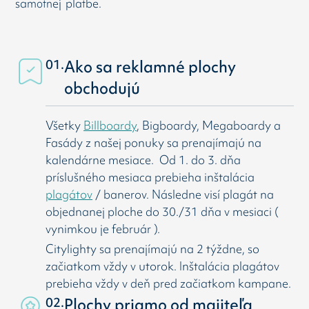
samotnej platbe.
01.
Ako sa reklamné plochy
obchodujú
Všetky
Billboardy
, Bigboardy, Megaboardy a
Fasády z našej ponuky sa prenajímajú na
kalendárne mesiace. Od 1. do 3. dňa
príslušného mesiaca prebieha inštalácia
plagátov
/ banerov. Následne visí
plagát na
objednanej ploche do 30./31 dňa v mesiaci (
vynimkou je február ).
Citylighty sa prenajímajú na 2 týždne, so
začiatkom vždy v utorok. Inštalácia plagátov
prebieha vždy v deň pred začiatkom kampane.
02.
Plochy priamo od majiteľa