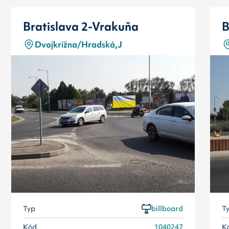
Bratislava 2-Vrakuňa
B
Dvojkrížna/Hradská,J
Typ
billboard
T
Kód
1040247
K