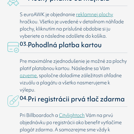
S euroAWK je objednanie
reklamnej plochy
hračkou. Všetko je uvedené v detailnom náhľade
plochy, kliknutím na príslušné obdobie si ju
vyberiete a následne odošlete do košíka.
03.
Pohodlná platba kartou
Pre maximálne zjednodušenie je možné za plochy
platiť platobnou kartou. Následne sa Vám
ozveme
, spoločne doladíme záležitosti ohľadne
vizuálu a plagátu a všetko nasmerujeme k
výlepu.
04.
Pri registrácii prvá tlač zdarma
Pri Billboardoch a
Citylightoch
Vám na prvú
objednávku po registrácii ako benefit vytlačíme
plagát zdarma. A samozrejme sme vždy k