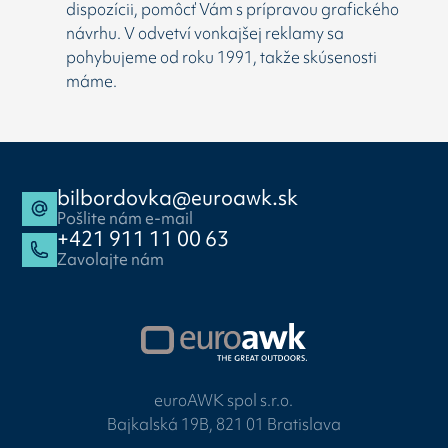
dispozícii, pomôcť Vám s prípravou grafického
návrhu. V odvetví vonkajšej reklamy sa
pohybujeme od roku 1991, takže skúsenosti
máme.
bilbordovka@euroawk.sk
Pošlite nám e-mail
+421 911 11 00 63
Zavolajte nám
euroAWK spol s.r.o.
Bajkalská 19B, 821 01 Bratislava