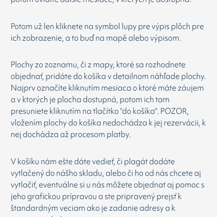
Potom už len kliknete na symbol lupy pre výpis plôch pre
ich zobrazenie, a to buď na mapě alebo výpisom.
Plochy zo zoznamu, či z mapy, ktoré sa rozhodnete
objednať, pridáte do košíka v detailnom náhľade plochy.
Najprv označíte kliknutím mesiaca o ktoré máte záujem
a v ktorých je plocha dostupná, potom ich tam
presuniete kliknutím na tlačítko "do košíka". POZOR,
vložením plochy do košíka nedochádza k jej rezervácii, k
nej dochádza až procesom platby.
V košíku nám ešte dáte vedieť, či plagát dodáte
vytlačený do nášho skladu, alebo či ho od nás chcete aj
vytlačiť, eventuálne si u nás môžete objednat aj pomoc s
jeho grafickou prípravou a ste pripravený prejsť k
štandardným veciam ako je zadanie adresy a k