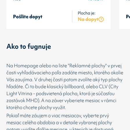
Plocha je:
Pošlite dopyt
P
Na dopyt
Ako to fugnuje
Na Homepage alebo na liste "Reklamné plochy" v prvej
časti vyhľadávacieho poľa zadáte miesto, ktorého okolie
Vás zaujíma. V druhej časti potom zvolíte aký typ plochy
hľadáte. Či to bude klasický billboard, alebo CLV (City
Light Vitrina - podsvietená plocha, ktorá je súčasťou
zastávok MHD). A na záver vyberiete mesiac v rámci
ktorého chcete plochy využit.
Pokiaľ máte záujem o viac mesiacov, vyberte prvý
mesiac celého obdobia a v detaile vybranej plochy
potom uvidíte ďalšie mesiace, v kterých je dostupná.