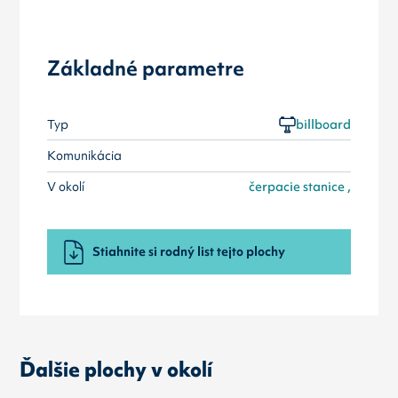
Základné parametre
Typ
billboard
Komunikácia
V okolí
čerpacie stanice ,
Stiahnite si rodný list tejto plochy
Ďalšie plochy v okolí