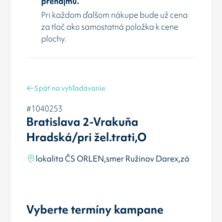
prenájmu.
Pri každom ďalšom nákupe bude už cena
za tlač ako samostatná položka k cene
plochy.
Späť na vyhľadávanie
#1040253
Bratislava 2-Vrakuňa
Hradská/pri žel.trati,O
lokalita ČS ORLEN,smer Ružinov Darex,zá
Vyberte termíny kampane