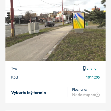
Typ
citylight
Kód
1011205
Plocha je:
Vyberte iný termín
Nedostupná