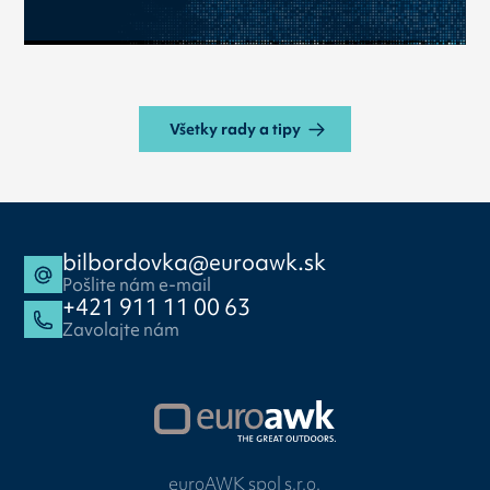
Všetky rady a tipy
bilbordovka@euroawk.sk
Pošlite nám e-mail
+421 911 11 00 63
Zavolajte nám
euroAWK spol s.r.o.