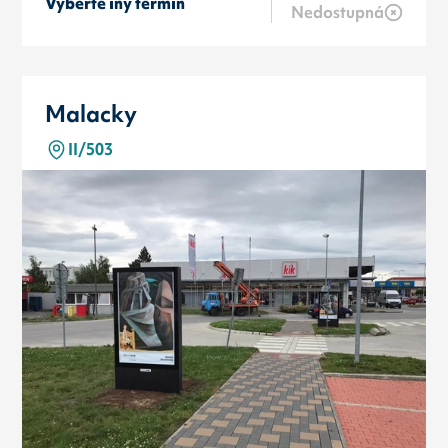
Vyberte iný termín
Nedostupná
Malacky
II/503