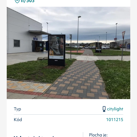
II/503
Typ
citylight
Kód
1011215
Plocha je: