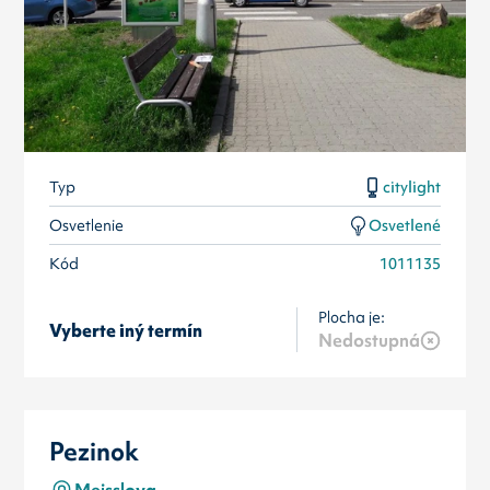
Typ
citylight
Osvetlenie
Osvetlené
Kód
1011135
Plocha je:
Vyberte iný termín
Nedostupná
Pezinok