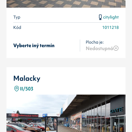
Typ
citylight
Kód
1011218
Plocha je:
Vyberte iný termín
Nedostupná
Malacky
II/503