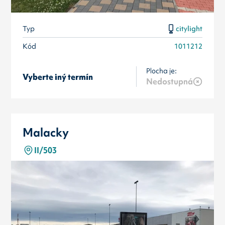
Typ
citylight
Kód
1011212
Plocha je:
Vyberte iný termín
Nedostupná
Malacky
II/503