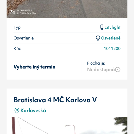
Typ
citylight
Osvetlenie
Osvetlené
Kód
1011200
Plocha je:
Vyberte iný termín
Nedostupná
Bratislava 4 MČ Karlova V
Karloveská