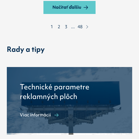
Načítať ďalšiu
1
2
3
...
48
Rady a tipy
Technické parametre
reklamných plôch
Viac informácií