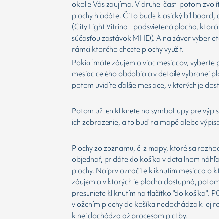
okolie Vás zaujíma. V druhej časti potom zvolí
plochy hľadáte. Či to bude klasický billboard,
(City Light Vitrina - podsvietená plocha, ktorá 
súčasťou zastávok MHD). A na záver vyberiet
rámci ktorého chcete plochy využit.
Pokiaľ máte záujem o viac mesiacov, vyberte 
mesiac celého obdobia a v detaile vybranej p
potom uvidíte ďalšie mesiace, v kterých je dos
Potom už len kliknete na symbol lupy pre výpis
ich zobrazenie, a to buď na mapě alebo výpis
Plochy zo zoznamu, či z mapy, ktoré sa rozho
objednať, pridáte do košíka v detailnom náhľ
plochy. Najprv označíte kliknutím mesiaca o 
záujem a v ktorých je plocha dostupná, potom
presuniete kliknutím na tlačítko "do košíka".
vložením plochy do košíka nedochádza k jej re
k nej dochádza až procesom platby.