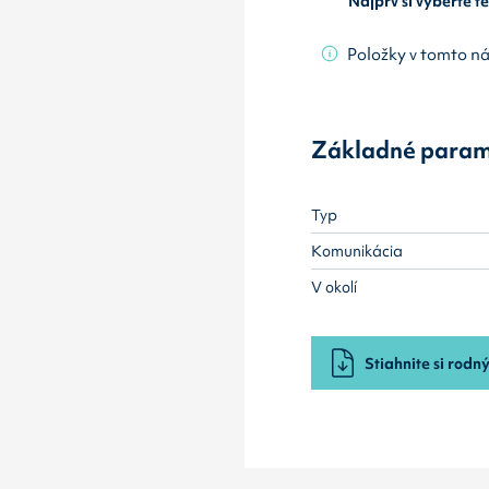
Najprv si vyberte 
Položky v tomto n
Základné param
Typ
Komunikácia
V okolí
Stiahnite si rodný