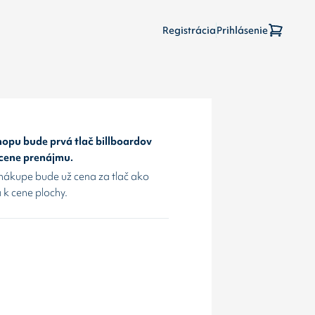
Registrácia
Prihlásenie
opu bude prvá tlač billboardov
 cene prenájmu.
nákupe bude už cena za tlač ako
 k cene plochy.