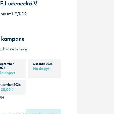
E,Lučenecká,V
drev,sm LC/KE,2
y kampane
žadované termíny
eptember
Október 2026
026
Na dopyt
Na dopyt
ecember 2026
120,00
€
DPH