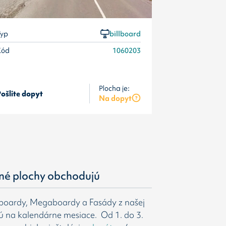
yp
billboard
Kód
1060203
Plocha je:
ošlite dopyt
Pošlite dopyt
Na dopyt
né plochy obchodujú
gboardy, Megaboardy a Fasády z našej
ú na kalendárne mesiace. Od 1. do 3.