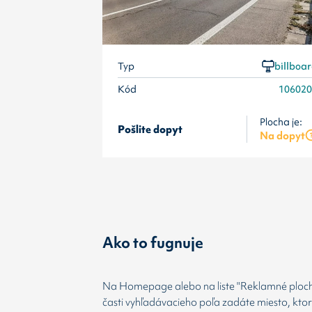
Typ
billboa
Kód
10602
Plocha je:
Pošlite dopyt
Na dopyt
Ako to fugnuje
Na Homepage alebo na liste "Reklamné plochy
časti vyhľadávacieho poľa zadáte miesto, kto