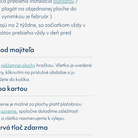
ca prebieha inštalácia
plagátov
/
í
plagát na objednanej ploche do
 vynimkou je február ).
majú na 2 týždne, so začiatkom vždy v
agátov prebieha vždy v deň pred
od majiteľa
e
reklamnej plochy
hračkou. Všetko je uvedené
, kliknutím na príslušné obdobie si ju
lete do košíka.
ba kartou
nie je možné za plochy platiť platobnou
m
ozveme
, spoločne doladíme záležitosti
u a všetko nasmerujeme k výlepu.
 prvá tlač zdarma