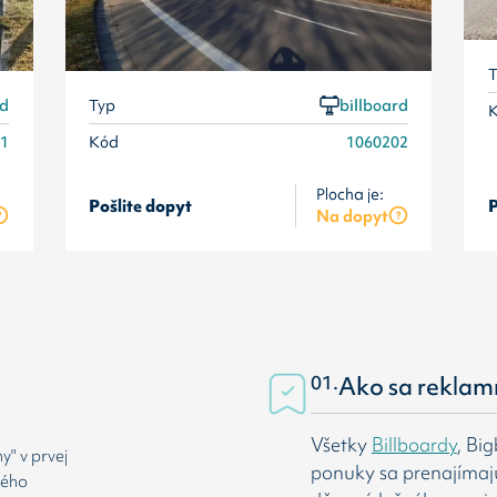
T
rd
Typ
billboard
01
Kód
1060202
Plocha je:
Pošlite dopyt
P
Na dopyt
01.
Ako sa reklam
Všetky
Billboardy
, Bi
" v prvej
ponuky sa prenajímaj
rého