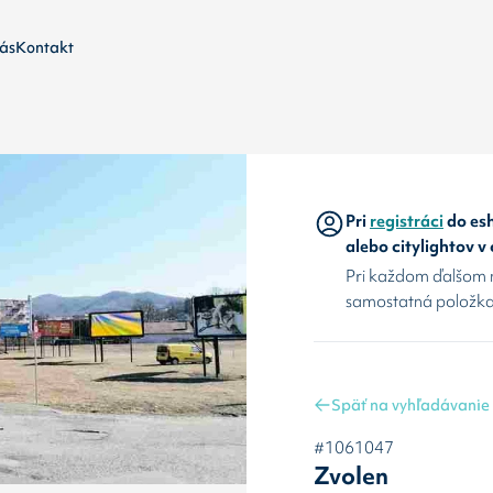
ás
Kontakt
Pri
registráci
do esh
alebo citylightov v
Pri každom ďalšom 
samostatná položka
Späť na vyhľadávanie
#1061047
Zvolen