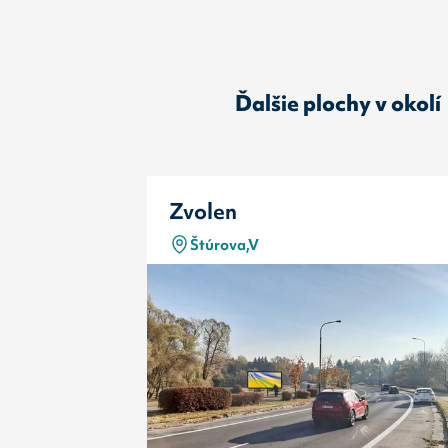
Ďalšie plochy v okolí
Zvolen
Štúrova,V