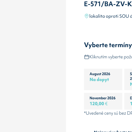
E-571/BA-ZV-K
lokalita oproti SOU 
Vyberte termín
Kliknutím vyberte po
August 2026
S
Na dopyt
2
November 2026
D
120,00
€
*Uvedené ceny sú bez 