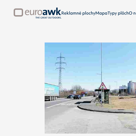
Reklamné plochy
Mapa
Typy plôch
O n