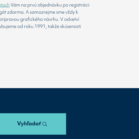
htoch
Vám na prvú objednávku po registrácii
agát zdarma. A samozrejme sme vždy k
prípravou grafického návrhu. V odvetví
ybujeme od roku 1991, takže skúsenosti
Vyhľadať