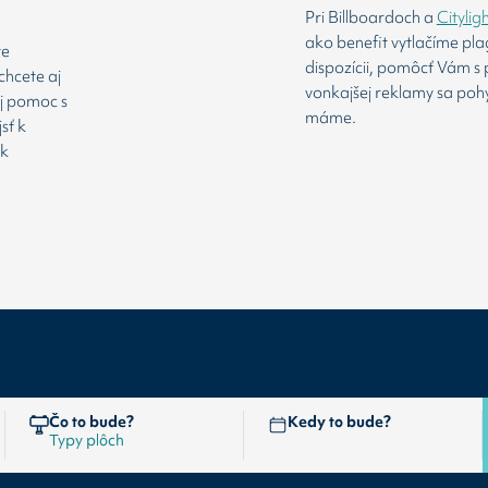
Pri Billboardoch a
Citylig
ako benefit vytlačíme pl
te
dispozícii, pomôcť Vám s 
chcete aj
vonkajšej reklamy sa poh
aj pomoc s
máme.
sť k
 k
Čo to bude?
Kedy to bude?