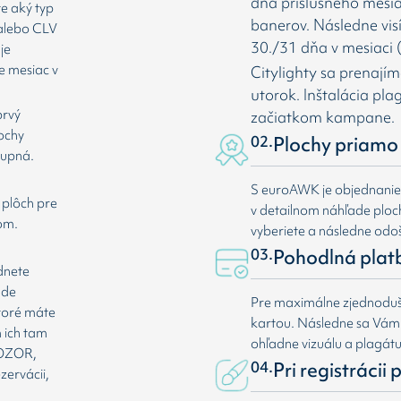
dňa príslušného mesia
te aký typ
banerov. Následne vis
 alebo CLV
30./31 dňa v mesiaci (
je
e mesiac v
Citylighty sa prenají
utorok. Inštalácia pl
prvý
začiatkom kampane.
lochy
02.
Plochy priamo 
tupná.
S euroAWK je objednani
 plôch pre
v detailnom náhľade plochy
om.
vyberiete a následne odoš
03.
Pohodlná plat
dnete
ade
Pre maximálne zjednoduše
ktoré máte
kartou. Následne sa Vá
 ich tam
ohľadne vizuálu a plagát
 POZOR,
04.
Pri registrácii
zervácii,