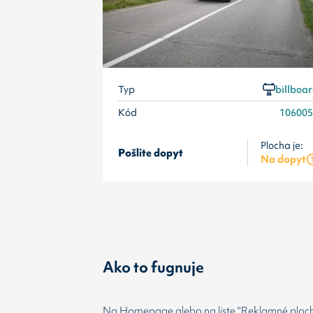
Typ
billboa
Kód
10600
Plocha je:
Pošlite dopyt
Na dopyt
Ako to fugnuje
Na Homepage alebo na liste "Reklamné plochy