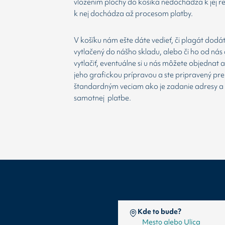
vložením plochy do košíka nedochádza k jej re
k nej dochádza až procesom platby.
V košíku nám ešte dáte vedieť, či plagát dodá
vytlačený do nášho skladu, alebo či ho od nás 
vytlačiť, eventuálne si u nás môžete objednat 
jeho grafickou prípravou a ste pripravený prej
štandardným veciam ako je zadanie adresy a
samotnej platbe.
Kde to bude?