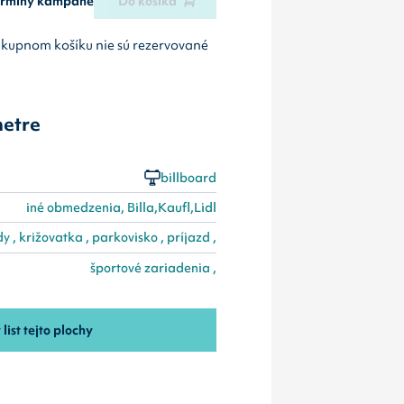
termíny kampane
Do košíka
ákupnom košíku nie sú rezervované
etre
billboard
iné obmedzenia, Billa,Kaufl,Lidl
dy , križovatka , parkovisko , príjazd ,
športové zariadenia ,
 list tejto plochy