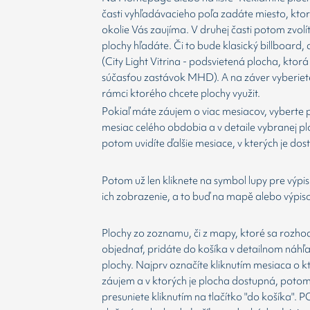
časti vyhľadávacieho poľa zadáte miesto, kto
okolie Vás zaujíma. V druhej časti potom zvolí
plochy hľadáte. Či to bude klasický billboard,
(City Light Vitrina - podsvietená plocha, ktorá 
súčasťou zastávok MHD). A na záver vyberiet
rámci ktorého chcete plochy využit.
Pokiaľ máte záujem o viac mesiacov, vyberte 
mesiac celého obdobia a v detaile vybranej p
potom uvidíte ďalšie mesiace, v kterých je dos
Potom už len kliknete na symbol lupy pre výpis
ich zobrazenie, a to buď na mapě alebo výpis
Plochy zo zoznamu, či z mapy, ktoré sa rozho
objednať, pridáte do košíka v detailnom náhľ
plochy. Najprv označíte kliknutím mesiaca o 
záujem a v ktorých je plocha dostupná, potom
presuniete kliknutím na tlačítko "do košíka".