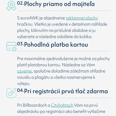
02.
Plochy priamo od majiteľa
S euroAWK je objednanie
reklamnej plochy
hračkou. Všetko je uvedené v detailnom náhľade
plochy, kliknutím na príslušné obdobie si ju
vyberiete a následne odošlete do košíka.
03.
Pohodlná platba kartou
Pre maximálne zjednodušenie je možné za plochy
platiť platobnou kartou. Následne sa Vám
ozveme
, spoločne doladíme záležitosti ohľadne
vizuálu a plagátu a všetko nasmerujeme k
výlepu.
04.
Pri registrácii prvá tlač zdarma
Pri Billboardoch a
Citylightoch
Vám na prvú
objednávku po registrácii ako benefit vytlačíme