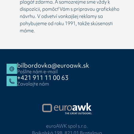
plagát zdarma. A samozrejme sme vždy k
dispozícii, pomôcť Vám s prípravou grafického
návrhu. V odvetví vonkajšej reklamy sa
pohybujeme od roku 1991, takže skúsenosti
máme.
bilbordovka@euroawk.sk
Pošlite nám e-mail
+421 911 11 00 63
Zavolajte nám
euroAWK spol s.r.o.
Bajkalská 19B, 821 01 Bratislava