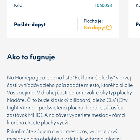
Kód
1060058
K
Plocha je:
Pošlite dopyt
P
Na dopyt
Ako to fugnuje
Na Homepage alebo na liste "Reklamné plochy" v prvej
časti vyhľadávacieho poľa zadáte miesto, ktorého okolie
Vás zaujíma. V druhej časti potom zvolíte aký typ plochy
hľadáte. Či to bude klasický billboard, alebo CLV (City
Light Vitrina - podsvietená plocha, ktorá je súčasťou
zastávok MHD). A na záver vyberiete mesiac v rámci
ktorého chcete plochy využit.
Pokiaľ máte záujem o viac mesiacov, vyberte prvý
mesiac celého obdobia a v detaile vybranej plochy