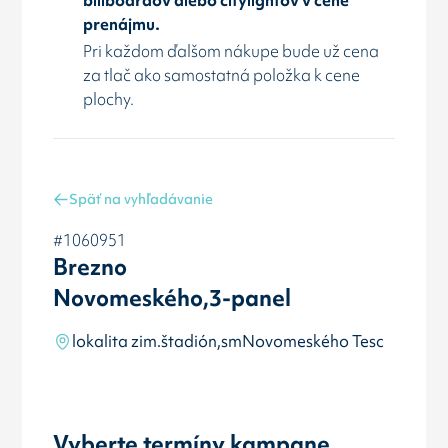
prenájmu.
Pri každom ďalšom nákupe bude už cena
za tlač ako samostatná položka k cene
plochy.
Späť na vyhľadávanie
#1060951
Brezno
Novomeského,3-panel
lokalita zim.štadión,smNovomeského Tesc
Vyberte termíny kampane