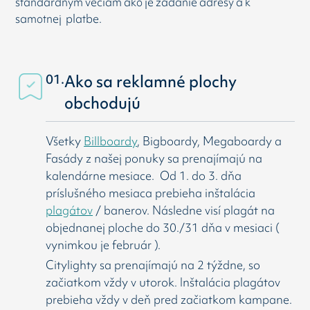
štandardným veciam ako je zadanie adresy a k
samotnej platbe.
01.
Ako sa reklamné plochy
obchodujú
Všetky
Billboardy
, Bigboardy, Megaboardy a
Fasády z našej ponuky sa prenajímajú na
kalendárne mesiace. Od 1. do 3. dňa
príslušného mesiaca prebieha inštalácia
plagátov
/ banerov. Následne visí
plagát na
objednanej ploche do 30./31 dňa v mesiaci (
vynimkou je február ).
Citylighty sa prenajímajú na 2 týždne, so
začiatkom vždy v utorok. Inštalácia plagátov
prebieha vždy v deň pred začiatkom kampane.