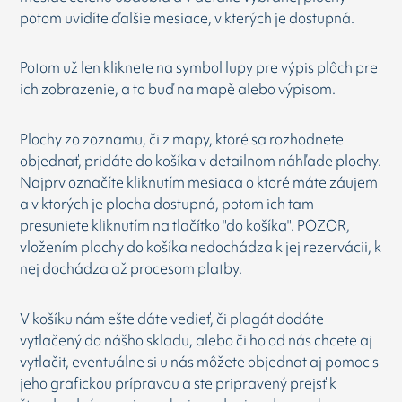
potom uvidíte ďalšie mesiace, v kterých je dostupná.
Potom už len kliknete na symbol lupy pre výpis plôch pre
ich zobrazenie, a to buď na mapě alebo výpisom.
Plochy zo zoznamu, či z mapy, ktoré sa rozhodnete
objednať, pridáte do košíka v detailnom náhľade plochy.
Najprv označíte kliknutím mesiaca o ktoré máte záujem
a v ktorých je plocha dostupná, potom ich tam
presuniete kliknutím na tlačítko "do košíka". POZOR,
vložením plochy do košíka nedochádza k jej rezervácii, k
nej dochádza až procesom platby.
V košíku nám ešte dáte vedieť, či plagát dodáte
vytlačený do nášho skladu, alebo či ho od nás chcete aj
vytlačiť, eventuálne si u nás môžete objednat aj pomoc s
jeho grafickou prípravou a ste pripravený prejsť k