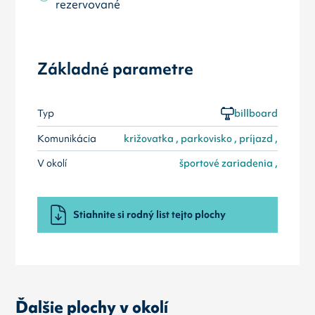
rezervované
Základné parametre
Typ
billboard
Komunikácia
križovatka , parkovisko , príjazd ,
V okolí
športové zariadenia ,
Stiahnite si rodný list tejto plochy
Ďalšie plochy v okolí