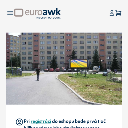
Pri
registráci
do eshopu bude prvá tlač
billboardov alebo citylightov v cene