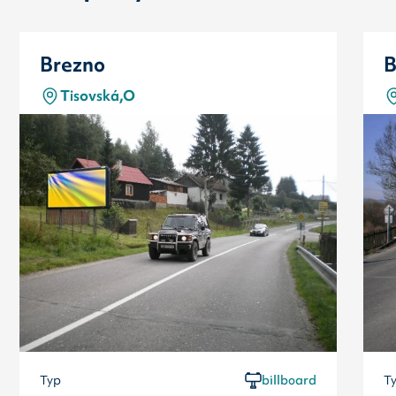
Brezno
B
Tisovská,O
Typ
billboard
T