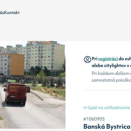
ás
Kontakt
Pri
registráci
do esh
alebo citylightov v
Pri každom ďalšom 
samostatná položka
Späť na vyhľadávanie
#1060905
Banská Bystrica