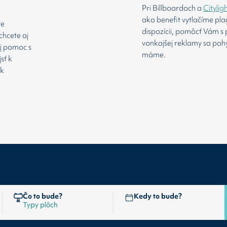
Pri Billboardoch a
Citylig
ako benefit vytlačíme pl
te
dispozícii, pomôcť Vám s 
chcete aj
vonkajšej reklamy sa poh
aj pomoc s
máme.
sť k
 k
Čo to bude?
Kedy to bude?