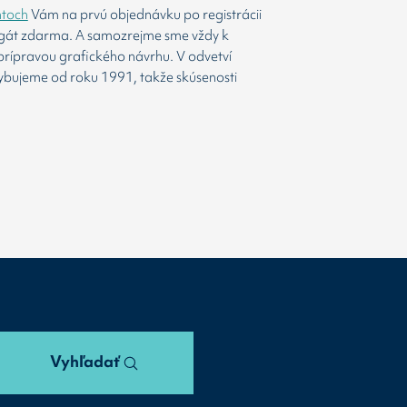
htoch
Vám na prvú objednávku po registrácii
agát zdarma. A samozrejme sme vždy k
prípravou grafického návrhu. V odvetví
ybujeme od roku 1991, takže skúsenosti
Vyhľadať