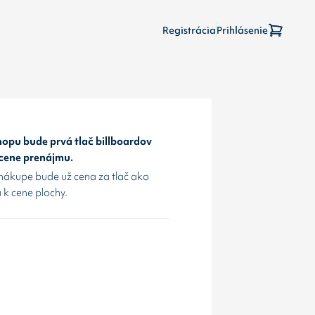
Registrácia
Prihlásenie
opu bude prvá tlač billboardov
 cene prenájmu.
nákupe bude už cena za tlač ako
 k cene plochy.