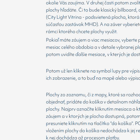
okolie Vás zaujíma. V druhej časti potom zvolí
plochy hľadáte. Či to bude klasický billboard,
(City Light Vitrina - podsvietená plocha, ktorá 
súčasťou zastávok MHD). A na záver vyberiet
rámci ktorého chcete plochy využit.
Pokiaľ máte záujem o viac mesiacov, vyberte 
mesiac celého obdobia a v detaile vybranej p
potom uvidíte ďalšie mesiace, v kterých je dos
Potom už len kliknete na symbol lupy pre výpis
ich zobrazenie, a to buď na mapě alebo výpis
Plochy zo zoznamu, či z mapy, ktoré sa rozho
objednať, pridáte do košíka v detailnom náhľ
plochy. Najprv označíte kliknutím mesiaca o 
záujem a v ktorých je plocha dostupná, potom
presuniete kliknutím na tlačítko "do košíka".
vložením plochy do košíka nedochádza k jej re
k nej dochádza až procesom platby.