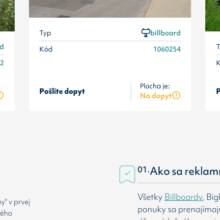
Typ
billboard
rd
T
Kód
1060254
52
Plocha je:
Pošlite dopyt
P
Na dopyt
01.
Ako sa reklam
Všetky
Billboardy
, Bi
" v prvej
ponuky sa prenajímaj
rého