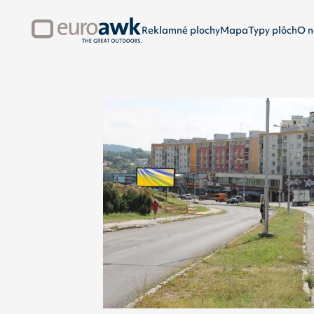
Reklamné plochy
Mapa
Typy plôch
O n