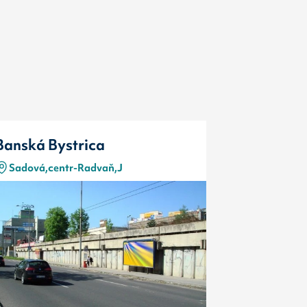
Banská Bystrica
Banská By
Sadová,centr-Radvaň,J
Sadová,ce
Typ
Kód