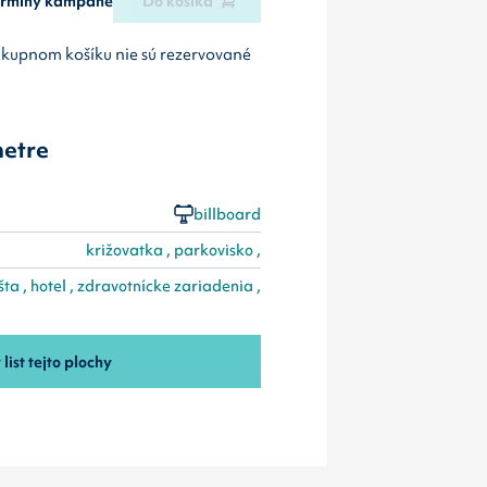
termíny kampane
Do košíka
ákupnom košíku nie sú rezervované
etre
billboard
križovatka , parkovisko ,
ta , hotel , zdravotnícke zariadenia ,
 list tejto plochy