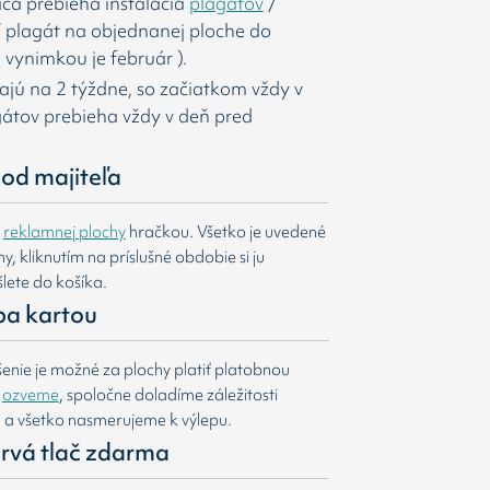
ca prebieha inštalácia
plagátov
/
í
plagát na objednanej ploche do
 vynimkou je február ).
majú na 2 týždne, so začiatkom vždy v
agátov prebieha vždy v deň pred
od majiteľa
e
reklamnej plochy
hračkou. Všetko je uvedené
, kliknutím na príslušné obdobie si ju
lete do košíka.
ba kartou
nie je možné za plochy platiť platobnou
m
ozveme
, spoločne doladíme záležitosti
u a všetko nasmerujeme k výlepu.
 prvá tlač zdarma