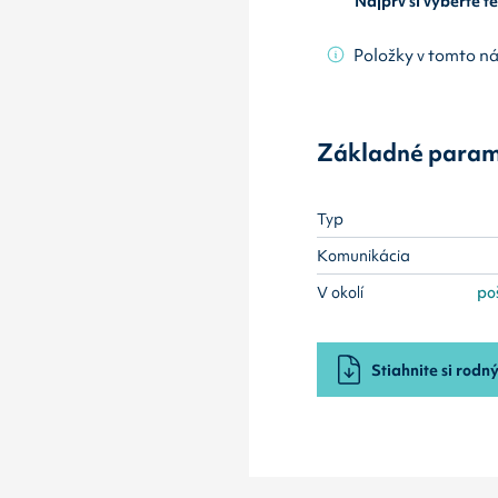
Najprv si vyberte 
Položky v tomto n
Základné param
Typ
Komunikácia
V okolí
poš
Stiahnite si rodný