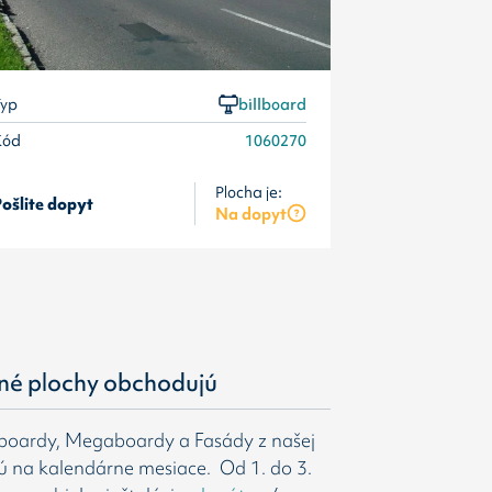
yp
billboard
Kód
1060270
Plocha je:
ošlite dopyt
Pošlite dopyt
Na dopyt
né plochy obchodujú
gboardy, Megaboardy a Fasády z našej
ú na kalendárne mesiace. Od 1. do 3.