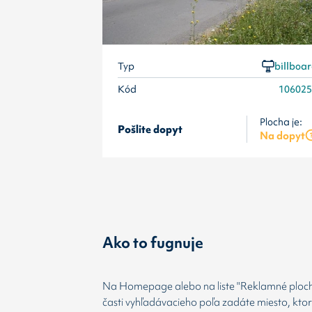
Typ
billboa
Kód
10602
Plocha je:
Pošlite dopyt
Na dopyt
Ako to fugnuje
Na Homepage alebo na liste "Reklamné plochy
časti vyhľadávacieho poľa zadáte miesto, kto