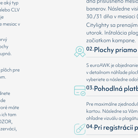
dňa príslušného mesia
te aký typ
banerov. Následne vis
 alebo CLV
30./31 dňa v mesiaci (
je
e mesiac v
Citylighty sa prenají
utorok. Inštalácia pl
prvý
začiatkom kampane.
lochy
02.
Plochy priamo 
tupná.
S euroAWK je objednani
 plôch pre
v detailnom náhľade plochy
om.
vyberiete a následne odoš
03.
Pohodlná plat
dnete
ade
Pre maximálne zjednoduše
ktoré máte
kartou. Následne sa Vá
 ich tam
ohľadne vizuálu a plagát
 POZOR,
04.
Pri registrácii
zervácii,