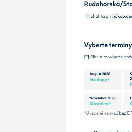
Rudohorská/St
lokalita pri nákup.c
Vyberte termín
Kliknutím vyberte po
August 2026
S
Na dopyt
2
November 2026
D
Obsadené
*Uvedené ceny sú bez 