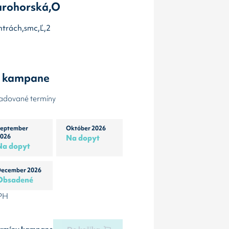
arohorská,O
entrách,smc,Ľ,2
y kampane
žadované termíny
eptember
Október 2026
026
Na dopyt
Na dopyt
ecember 2026
Obsadené
DPH