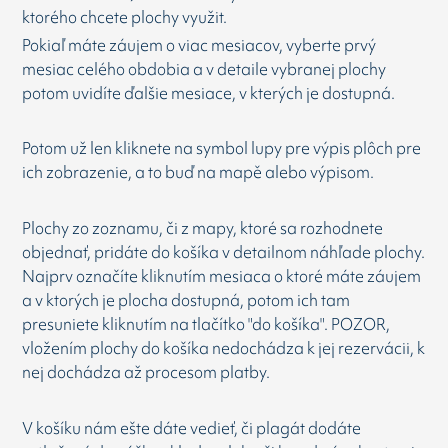
ktorého chcete plochy využit.
Pokiaľ máte záujem o viac mesiacov, vyberte prvý
mesiac celého obdobia a v detaile vybranej plochy
potom uvidíte ďalšie mesiace, v kterých je dostupná.
Potom už len kliknete na symbol lupy pre výpis plôch pre
ich zobrazenie, a to buď na mapě alebo výpisom.
Plochy zo zoznamu, či z mapy, ktoré sa rozhodnete
objednať, pridáte do košíka v detailnom náhľade plochy.
Najprv označíte kliknutím mesiaca o ktoré máte záujem
a v ktorých je plocha dostupná, potom ich tam
presuniete kliknutím na tlačítko "do košíka". POZOR,
vložením plochy do košíka nedochádza k jej rezervácii, k
nej dochádza až procesom platby.
V košíku nám ešte dáte vedieť, či plagát dodáte