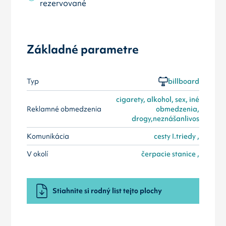
rezervované
Základné parametre
Typ
billboard
cigarety, alkohol, sex, iné
Reklamné obmedzenia
obmedzenia,
drogy,neznášanlivos
Komunikácia
cesty I.triedy ,
V okolí
čerpacie stanice ,
Stiahnite si rodný list tejto plochy