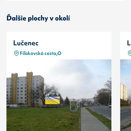
Ďalšie plochy v okolí
Lučenec
L
Fiľakovská cesta,O