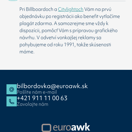
Pri Billboardoch a
Citylightoch
Vám na prvú
objednávku po registrácii ako benefit vytlačíme
plagát zdarma. A samozrejme sme vždy k
dispozícii, pomôcť Vám s prípravou grafického
návrhu. V odvetví vonkajšej reklamy sa
pohybujeme od roku 1991, takže skúsenosti
máme.
bilbordovka@euroawk.sk
Pošlite nám e-mail
+421 911 11 00 63
Zavolajte nám