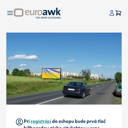
Pri
registráci
do eshopu bude prvá tlač
billboardov alebo citylightov v cene