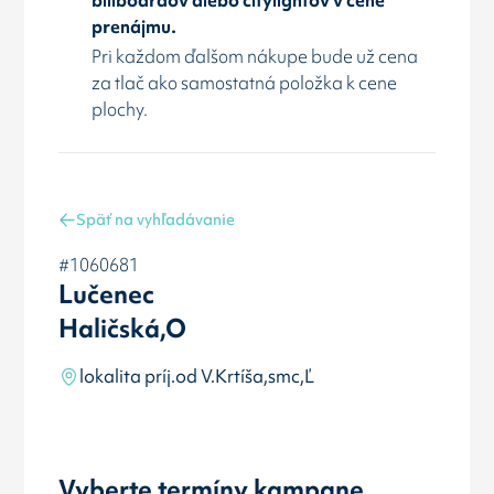
prenájmu.
Pri každom ďalšom nákupe bude už cena
za tlač ako samostatná položka k cene
plochy.
Späť na vyhľadávanie
#1060681
Lučenec
Haličská,O
lokalita príj.od V.Krtíša,smc,Ľ
Vyberte termíny kampane