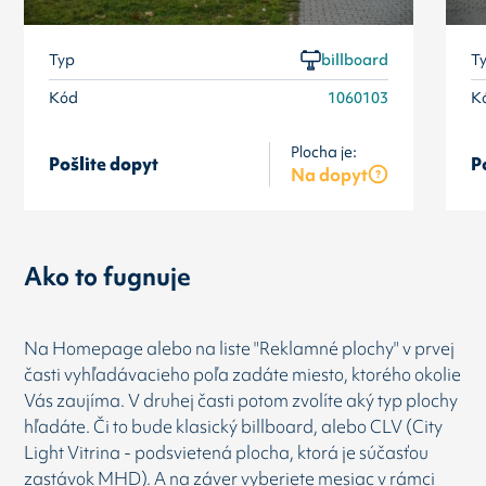
Typ
billboard
T
Kód
1060103
K
Plocha je:
Pošlite dopyt
P
Na dopyt
Ako to fugnuje
Na Homepage alebo na liste "Reklamné plochy" v prvej
časti vyhľadávacieho poľa zadáte miesto, ktorého okolie
Vás zaujíma. V druhej časti potom zvolíte aký typ plochy
hľadáte. Či to bude klasický billboard, alebo CLV (City
Light Vitrina - podsvietená plocha, ktorá je súčasťou
zastávok MHD). A na záver vyberiete mesiac v rámci