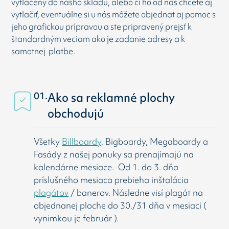
vytlačený do nášho skladu, alebo či ho od nás chcete aj
vytlačiť, eventuálne si u nás môžete objednat aj pomoc s
jeho grafickou prípravou a ste pripravený prejsť k
štandardným veciam ako je zadanie adresy a k
samotnej platbe.
01.
Ako sa reklamné plochy
obchodujú
Všetky
Billboardy
, Bigboardy, Megaboardy a
Fasády z našej ponuky sa prenajímajú na
kalendárne mesiace. Od 1. do 3. dňa
príslušného mesiaca prebieha inštalácia
plagátov
/ banerov. Následne visí
plagát na
objednanej ploche do 30./31 dňa v mesiaci (
vynimkou je február ).