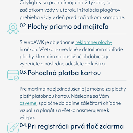
Citylighty sa prenajímajú na 2 týždne, so
začiatkom vždy v utorok. Inštalácia plagátov
prebieha vždy v deň pred začiatkom kampane.
02.
Plochy priamo od majiteľa
S euroAWK je objednanie
reklamnej plochy
hračkou. Všetko je uvedené v detailnom náhľade
plochy, kliknutím na príslušné obdobie si ju
vyberiete a následne odošlete do košíka.
03.
Pohodlná platba kartou
Pre maximálne zjednodušenie je možné za plochy
platiť platobnou kartou. Následne sa Vám
ozveme
, spoločne doladíme záležitosti ohľadne
vizuálu a plagátu a všetko nasmerujeme k
výlepu.
04.
Pri registrácii prvá tlač zdarma