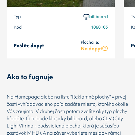
Typ
billboard
T
Kód
1060103
K
Plocha je:
Pošlite dopyt
P
Na dopyt
Ako to fugnuje
Na Homepage alebo na liste "Reklamné plochy" v prvej
časti vyhľadávacieho poľa zadáte miesto, ktorého okolie
Vás zaujíma. V druhej časti potom zvolíte aký typ plochy
hľadáte. Či to bude klasický billboard, alebo CLV (City
Light Vitrina - podsvietená plocha, ktorá je súčasťou
zastávok MHD). A na záver vyberiete mesiac v rámci