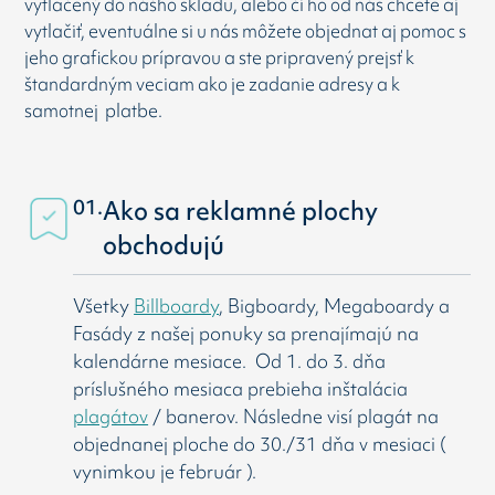
vytlačený do nášho skladu, alebo či ho od nás chcete aj
vytlačiť, eventuálne si u nás môžete objednat aj pomoc s
jeho grafickou prípravou a ste pripravený prejsť k
štandardným veciam ako je zadanie adresy a k
samotnej platbe.
01.
Ako sa reklamné plochy
obchodujú
Všetky
Billboardy
, Bigboardy, Megaboardy a
Fasády z našej ponuky sa prenajímajú na
kalendárne mesiace. Od 1. do 3. dňa
príslušného mesiaca prebieha inštalácia
plagátov
/ banerov. Následne visí
plagát na
objednanej ploche do 30./31 dňa v mesiaci (
vynimkou je február ).