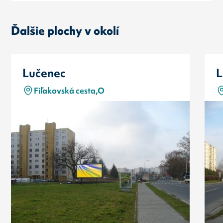
Ďalšie plochy v okolí
Lučenec
L
Fiľakovská cesta,O