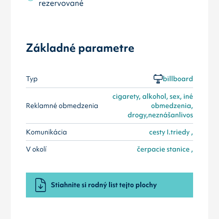
rezervované
Základné parametre
Typ
billboard
cigarety, alkohol, sex, iné
Reklamné obmedzenia
obmedzenia,
drogy,neznášanlivos
Komunikácia
cesty I.triedy ,
V okolí
čerpacie stanice ,
Stiahnite si rodný list tejto plochy