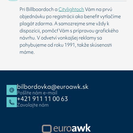
Pri Billboardoch a
Citylightoch
Vám na prvú
objednávku po registrácii ako benefit vytlačíme
plagát zdarma. A samozrejme sme vždy k
dispozícii, pomôcť Vám s prípravou grafického
návrhu. V odvetví vonkajšej reklamy sa
pohybujeme od roku 1991, takže skúsenosti
máme.
bilbordovka@euroawk.sk
Pošlite nám e-mail
+421 911 11 00 63
Zavolajte nám