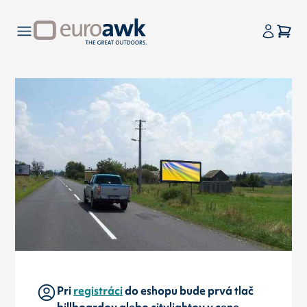
Pri
registráci
do eshopu bude prvá tlač
billboardov alebo citylightov v cene