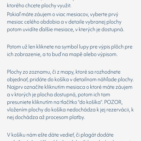
ktorého chcete plochy využit.
Pokiaľ máte záujem o viac mesiacov, vyberte prvý
mesiac celého obdobia a v detaile vybranej plochy
potom uvidíte ďalšie mesiace, v kterých je dostupná.
Potom už len kliknete na symbol lupy pre výpis plôch pre
ich zobrazenie, a to buď na mapě alebo výpisom.
Plochy zo zoznamu, či z mapy, ktoré sa rozhodnete
objednať, pridáte do košíka v detailnom náhľade plochy.
Najprv označíte kliknutím mesiaca o ktoré máte záujem
a v ktorých je plocha dostupná, potom ich tam
presuniete kliknutím na tlačítko "do košíka". POZOR,
vložením plochy do košíka nedochádza k jej rezervácii, k
nej dochádza až procesom platby.
V košíku nám ešte dáte vedieť, či plagát dodáte