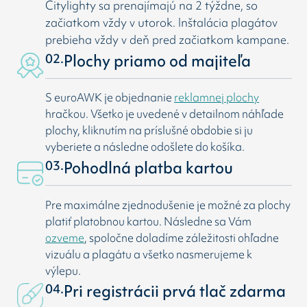
Citylighty sa prenajímajú na 2 týždne, so
začiatkom vždy v utorok. Inštalácia plagátov
prebieha vždy v deň pred začiatkom kampane.
02.
Plochy priamo od majiteľa
S euroAWK je objednanie
reklamnej plochy
hračkou. Všetko je uvedené v detailnom náhľade
plochy, kliknutím na príslušné obdobie si ju
vyberiete a následne odošlete do košíka.
03.
Pohodlná platba kartou
Pre maximálne zjednodušenie je možné za plochy
platiť platobnou kartou. Následne sa Vám
ozveme
, spoločne doladíme záležitosti ohľadne
vizuálu a plagátu a všetko nasmerujeme k
výlepu.
04.
Pri registrácii prvá tlač zdarma