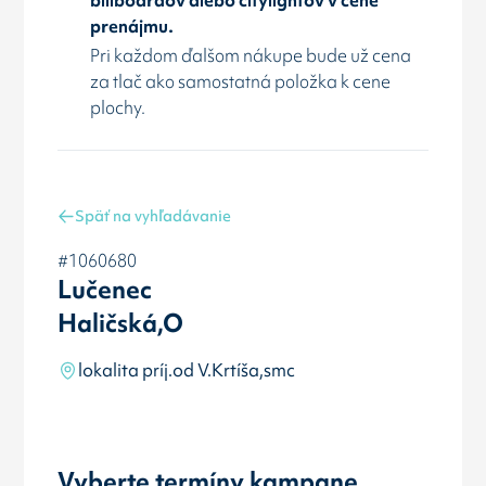
prenájmu.
Pri každom ďalšom nákupe bude už cena
za tlač ako samostatná položka k cene
plochy.
Späť na vyhľadávanie
#1060680
Lučenec
Haličská,O
lokalita príj.od V.Krtíša,smc
Vyberte termíny kampane