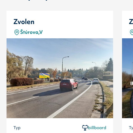
Zvolen
Z
Štúrova,V
Typ
billboard
T