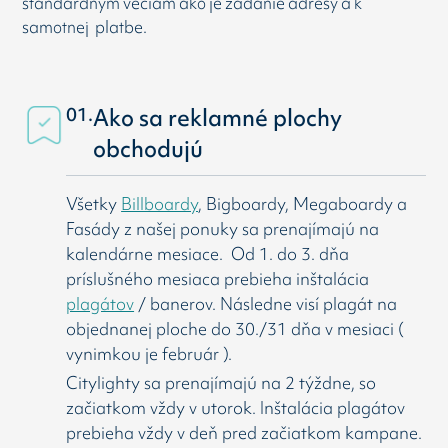
štandardným veciam ako je zadanie adresy a k
samotnej platbe.
01.
Ako sa reklamné plochy
obchodujú
Všetky
Billboardy
, Bigboardy, Megaboardy a
Fasády z našej ponuky sa prenajímajú na
kalendárne mesiace. Od 1. do 3. dňa
príslušného mesiaca prebieha inštalácia
plagátov
/ banerov. Následne visí
plagát na
objednanej ploche do 30./31 dňa v mesiaci (
vynimkou je február ).
Citylighty sa prenajímajú na 2 týždne, so
začiatkom vždy v utorok. Inštalácia plagátov
prebieha vždy v deň pred začiatkom kampane.