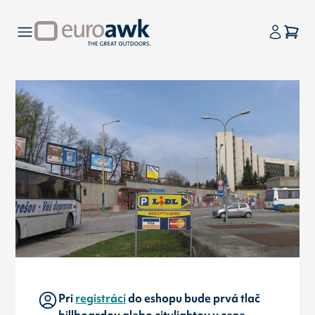
Pri
registráci
do eshopu bude prvá tlač
billboardov alebo citylightov v cene