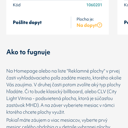
Kód
1060201
K
Plocha je:
Pošlite dopyt
P
Na dopyt
Ako to fugnuje
Na Homepage alebo na liste "Reklamné plochy" v prvej
časti vyhľadávacieho poľa zadáte miesto, ktorého okolie
Vás zaujíma. V druhej časti potom zvolíte aký typ plochy
hľadáte. Či to bude klasický billboard, alebo CLV (City
Light Vitrina - podsvietená plocha, ktorá je súčasťou
zastávok MHD). A na záver vyberiete mesiac v rámci
ktorého chcete plochy využit.
Pokiaľ máte záujem o viac mesiacov, vyberte prvý
mesiac celého obdobia a v detaile vybranej plochy