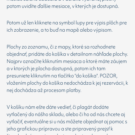
potom uvidíte ďalšie mesiace, v kterých je dostupná.
Potom už len kliknete na symbol lupy pre výpis plôch pre
ich zobrazenie, a to buď na mapě alebo výpisom.
Plochy zo zoznamu, či z mapy, ktoré sa rozhodnete
objednať, pridáte do košíka v detailnom náhľade plochy.
Najprv označíte kliknutím mesiaca o ktoré máte záujem
a v ktorých je plocha dostupná, potom ich tam
presuniete kliknutím na tlačítko "do košíka". POZOR,
vložením plochy do košíka nedochádza k jej rezervácii, k
nej dochádza až procesom platby.
V košíku nám ešte dáte vedieť, či plagát dodáte
vytlačený do nášho skladu, alebo či ho od nás chcete aj
vytlačiť, eventuálne si u nás môžete objednat aj pomoc s
jeho grafickou prípravou a ste pripravený prejsť k