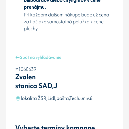
prenájmu.
Pri každom ďalšom nákupe bude už cena
za tlač ako samostatná položka k cene
plochy.
Späť na vyhľadávanie
#1060639
Zvolen
stanica SAD,J
lokalita ŽSR,Lidl,pošta,Tech.univ.6
Vyberte termíny kampane