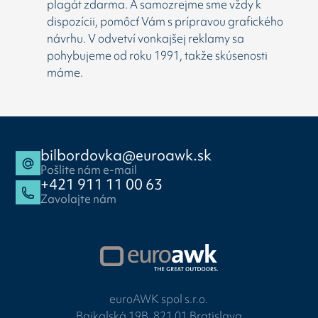
plagát zdarma. A samozrejme sme vždy k
dispozícii, pomôcť Vám s prípravou grafického
návrhu. V odvetví vonkajšej reklamy sa
pohybujeme od roku 1991, takže skúsenosti
máme.
bilbordovka@euroawk.sk
Pošlite nám e-mail
+421 911 11 00 63
Zavolajte nám
euroAWK spol s.r.o.
Bajkalská 19B, 821 01 Bratislava