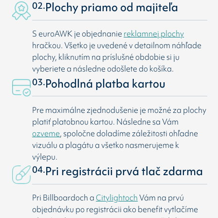
02.
Plochy priamo od majiteľa
S euroAWK je objednanie
reklamnej plochy
hračkou. Všetko je uvedené v detailnom náhľade
plochy, kliknutím na príslušné obdobie si ju
vyberiete a následne odošlete do košíka.
03.
Pohodlná platba kartou
Pre maximálne zjednodušenie je možné za plochy
platiť platobnou kartou. Následne sa Vám
ozveme
, spoločne doladíme záležitosti ohľadne
vizuálu a plagátu a všetko nasmerujeme k
výlepu.
04.
Pri registrácii prvá tlač zdarma
Pri Billboardoch a
Citylightoch
Vám na prvú
objednávku po registrácii ako benefit vytlačíme