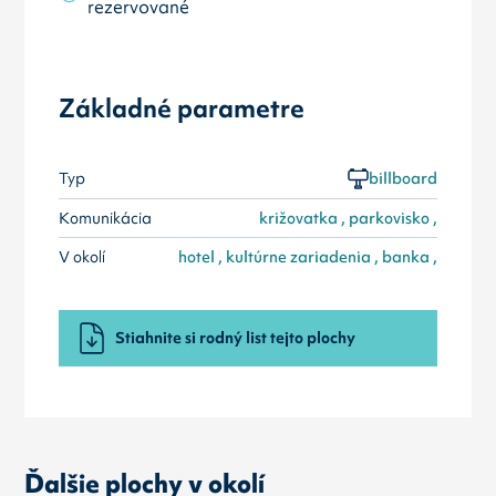
rezervované
Základné parametre
Typ
billboard
Komunikácia
križovatka , parkovisko ,
V okolí
hotel , kultúrne zariadenia , banka ,
Stiahnite si rodný list tejto plochy
Ďalšie plochy v okolí