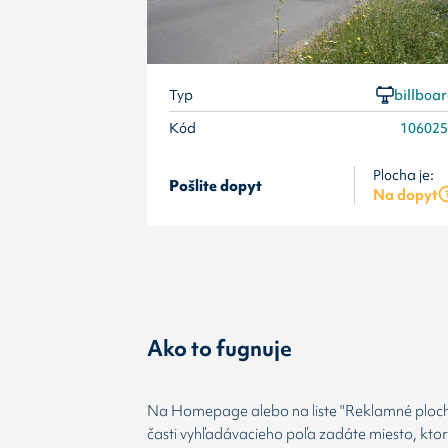
Typ
billboa
Kód
10602
Plocha je:
Pošlite dopyt
Na dopyt
Ako to fugnuje
Na Homepage alebo na liste "Reklamné plochy
časti vyhľadávacieho poľa zadáte miesto, kto