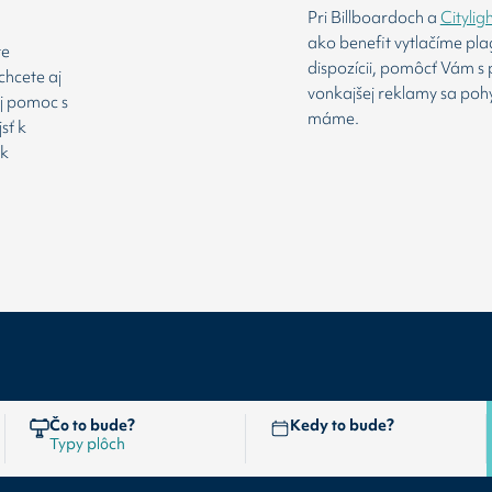
Pri Billboardoch a
Citylig
ako benefit vytlačíme pl
te
dispozícii, pomôcť Vám s 
chcete aj
vonkajšej reklamy sa poh
aj pomoc s
máme.
sť k
 k
Čo to bude?
Kedy to bude?