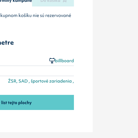
termíny kampane
Do košíka
ákupnom košíku nie sú rezervované
etre
billboard
ŽSR, SAD , športové zariadenia ,
 list tejto plochy