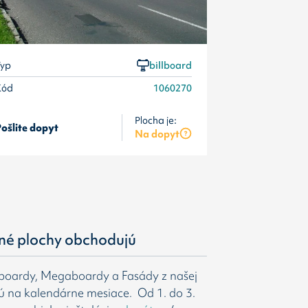
yp
billboard
Kód
1060270
Plocha je:
ošlite dopyt
Pošlite dopyt
Na dopyt
né plochy obchodujú
gboardy, Megaboardy a Fasády z našej
ú na kalendárne mesiace. Od 1. do 3.