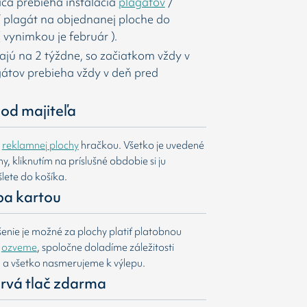
ca prebieha inštalácia
plagátov
/
í
plagát na objednanej ploche do
 vynimkou je február ).
majú na 2 týždne, so začiatkom vždy v
agátov prebieha vždy v deň pred
od majiteľa
e
reklamnej plochy
hračkou. Všetko je uvedené
, kliknutím na príslušné obdobie si ju
lete do košíka.
ba kartou
nie je možné za plochy platiť platobnou
m
ozveme
, spoločne doladíme záležitosti
u a všetko nasmerujeme k výlepu.
 prvá tlač zdarma