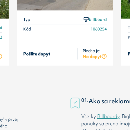
Typ
billboard
rd
T
Kód
1060254
52
Plocha je:
Pošlite dopyt
P
Na dopyt
01.
Ako sa reklam
Všetky
Billboardy
, Bi
" v prvej
ponuky sa prenajímaj
rého