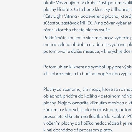
okolie Vás zaujíma. V druhej časti potom zvolí
plochy hľadáte. Či to bude klasický billboard,
(City Light Vitrina - podsvietená plocha, ktorá 
súčasťou zastávok MHD). A na záver vyberiet
rámci ktorého chcete plochy využit.
Pokiaľ máte záujem o viac mesiacov, vyberte 
mesiac celého obdobia a v detaile vybranej p
potom uvidíte ďalšie mesiace, v kterých je dos
Potom už len kliknete na symbol lupy pre výpis
ich zobrazenie, a to buď na mapě alebo výpis
Plochy zo zoznamu, či z mapy, ktoré sa rozho
objednať, pridáte do košíka v detailnom náhľ
plochy. Najprv označíte kliknutím mesiaca o 
záujem a v ktorých je plocha dostupná, potom
presuniete kliknutím na tlačítko "do košíka".
vložením plochy do košíka nedochádza k jej re
k nej dochádza až procesom platby.