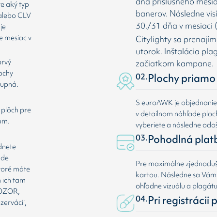
dňa príslušného mesia
te aký typ
banerov. Následne vis
 alebo CLV
30./31 dňa v mesiaci (
je
e mesiac v
Citylighty sa prenají
utorok. Inštalácia pl
prvý
začiatkom kampane.
lochy
02.
Plochy priamo 
tupná.
S euroAWK je objednani
 plôch pre
v detailnom náhľade plochy
om.
vyberiete a následne odoš
03.
Pohodlná plat
dnete
ade
Pre maximálne zjednoduše
ktoré máte
kartou. Následne sa Vá
 ich tam
ohľadne vizuálu a plagát
 POZOR,
04.
Pri registrácii
zervácii,