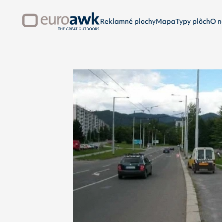
Reklamné plochy
Mapa
Typy plôch
O n