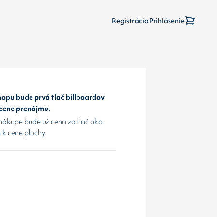
Registrácia
Prihlásenie
opu bude prvá tlač billboardov
 cene prenájmu.
nákupe bude už cena za tlač ako
 k cene plochy.