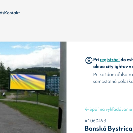
ás
Kontakt
Pri
registráci
do esh
alebo citylightov v
Pri každom ďalšom 
samostatná položka
Späť na vyhľadávanie
#1060493
Banská Bystrica