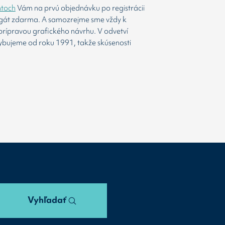
htoch
Vám na prvú objednávku po registrácii
agát zdarma. A samozrejme sme vždy k
prípravou grafického návrhu. V odvetví
ybujeme od roku 1991, takže skúsenosti
Vyhľadať