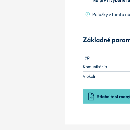
Najprv si vyberte 
Položky v tomto n
Základné param
Typ
Komunikácia
V okolí
Stiahnite si rodný