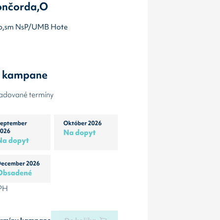
Fončorda,O
isko,sm NsP/UMB Hote
y kampane
žadované termíny
eptember
Október 2026
026
Na dopyt
Na dopyt
ecember 2026
Obsadené
DPH