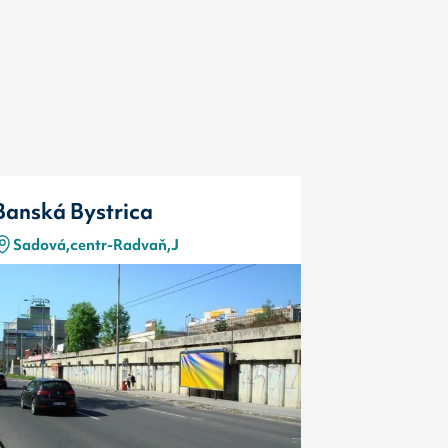
Banská Bystrica
Banská By
Sadová,centr-Radvaň,J
Sadová,ce
Typ
Kód