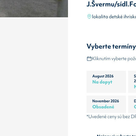
J.Švermu/sídl.
lokalita detské ihr
Vyberte termín
Kliknutím vyberte po
August 2026
S
Na dopyt
2
November 2026
D
Obsadené
*Uvedené ceny sú bez 