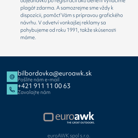
objednávku po registrácii ako benefit vytlačíme
plagát zdarma. A samozrejme sme vždy k
dispozícii, pomôcť Vám s prípravou grafického
návrhu. V odvetví vonkajšej reklamy sa
pohybujeme od roku 1991, takže skúsenosti
máme.
bilbordovka@euroawk.sk
Pošlite nám e-mail
+421 911 11 00 63
Zavolajte nám
euroAWK spol s.r.o.