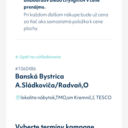
prenájmu.
Pri každom ďalšom nákupe bude už cena
za tlač ako samostatná položka k cene
plochy.
Späť na vyhľadávanie
#1060486
Banská Bystrica
A.Sládkoviča/Radvaň,O
lokalita nábytok,TMO,sm Kremnič,Ľ TESCO
Vyberte termíny kampane