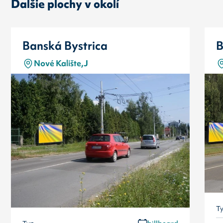
Ďalšie plochy v okolí
Banská Bystrica
B
Nové Kalište,J
T