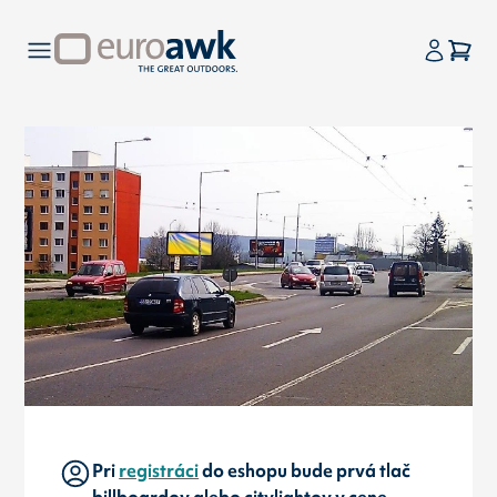
Pri
registráci
do eshopu bude prvá tlač
billboardov alebo citylightov v cene