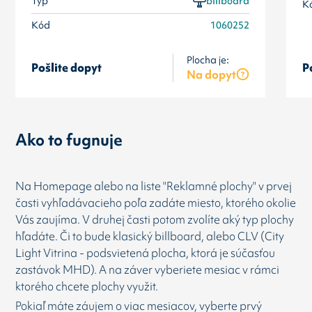
Typ
billboard
K
Kód
1060252
Plocha je:
Pošlite dopyt
P
Na dopyt
Ako to fugnuje
Na Homepage alebo na liste "Reklamné plochy" v prvej
časti vyhľadávacieho poľa zadáte miesto, ktorého okolie
Vás zaujíma. V druhej časti potom zvolíte aký typ plochy
hľadáte. Či to bude klasický billboard, alebo CLV (City
Light Vitrina - podsvietená plocha, ktorá je súčasťou
zastávok MHD). A na záver vyberiete mesiac v rámci
ktorého chcete plochy využit.
Pokiaľ máte záujem o viac mesiacov, vyberte prvý