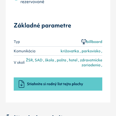
rezervované
Základné parametre
Typ
billboard
Komunikácia
križovatka , parkovisko ,
ŽSR, SAD , škola , pošta , hotel , zdravotnícke
V okolí
zariadenia ,
Stiahnite si rodný list tejto plochy