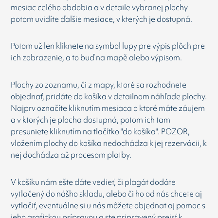
mesiac celého obdobia a v detaile vybranej plochy
potom uvidíte ďalšie mesiace, v kterých je dostupná.
Potom už len kliknete na symbol lupy pre výpis plôch pre
ich zobrazenie, a to buď na mapě alebo výpisom.
Plochy zo zoznamu, či z mapy, ktoré sa rozhodnete
objednať, pridáte do košíka v detailnom náhľade plochy.
Najprv označíte kliknutím mesiaca o ktoré máte záujem
a v ktorých je plocha dostupná, potom ich tam
presuniete kliknutím na tlačítko "do košíka". POZOR,
vložením plochy do košíka nedochádza k jej rezervácii, k
nej dochádza až procesom platby.
V košíku nám ešte dáte vedieť, či plagát dodáte
vytlačený do nášho skladu, alebo či ho od nás chcete aj
vytlačiť, eventuálne si u nás môžete objednat aj pomoc s
jeho grafickou prípravou a ste pripravený prejsť k