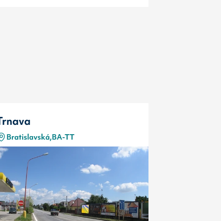
Trnava
Trnava
Bratislavská,BA-TT
Bratislav
Typ
Kód