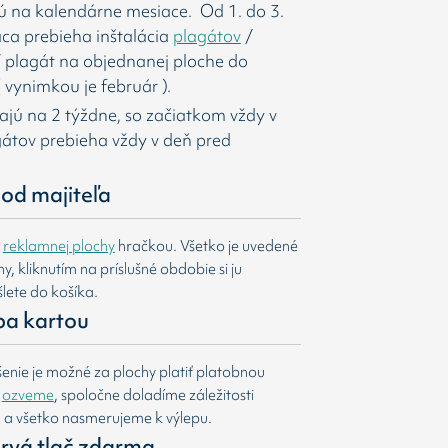
ú na kalendárne mesiace. Od 1. do 3.
ca prebieha inštalácia
plagátov
/
í
plagát na objednanej ploche do
 vynimkou je február ).
majú na 2 týždne, so začiatkom vždy v
agátov prebieha vždy v deň pred
od majiteľa
e
reklamnej plochy
hračkou. Všetko je uvedené
, kliknutím na príslušné obdobie si ju
lete do košíka.
ba kartou
nie je možné za plochy platiť platobnou
m
ozveme
, spoločne doladíme záležitosti
u a všetko nasmerujeme k výlepu.
 prvá tlač zdarma