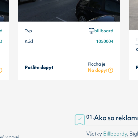
rd
Typ
billboard
T
03
Kód
1050004
Plocha je:
Pošlite dopyt
P
Na dopyt
01.
Ako sa reklam
Všetky
Billboardy
, Bi
" v prvej