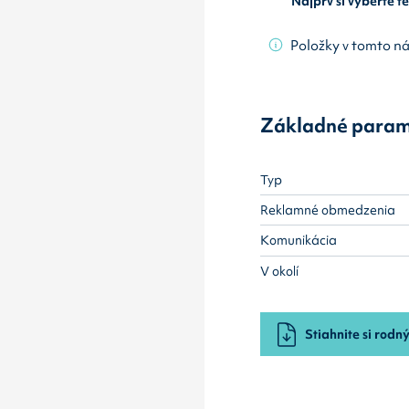
Najprv si vyberte 
Položky v tomto n
Základné param
Typ
Reklamné obmedzenia
Komunikácia
V okolí
Stiahnite si rodný