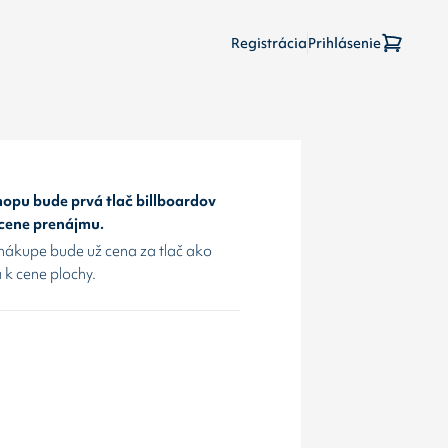
Registrácia
Prihlásenie
opu bude prvá tlač billboardov
 cene prenájmu.
nákupe bude už cena za tlač ako
 k cene plochy.