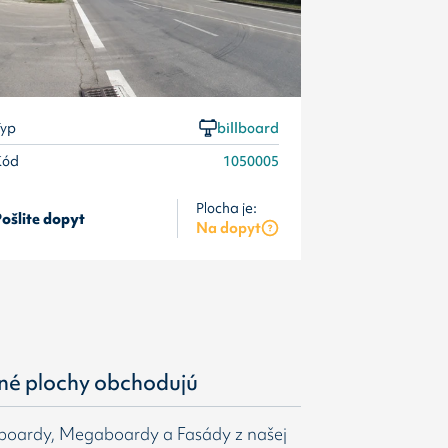
yp
billboard
Kód
1050005
Plocha je:
ošlite dopyt
Pošlite dopyt
Na dopyt
né plochy obchodujú
gboardy, Megaboardy a Fasády z našej