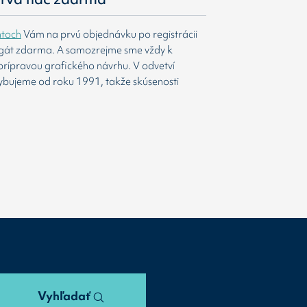
htoch
Vám na prvú objednávku po registrácii
agát zdarma. A samozrejme sme vždy k
prípravou grafického návrhu. V odvetví
ybujeme od roku 1991, takže skúsenosti
Vyhľadať