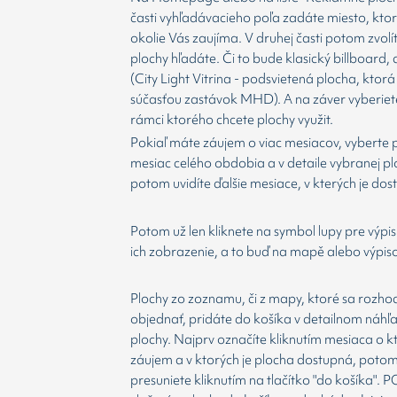
časti vyhľadávacieho poľa zadáte miesto, kto
okolie Vás zaujíma. V druhej časti potom zvolí
plochy hľadáte. Či to bude klasický billboard,
(City Light Vitrina - podsvietená plocha, ktorá 
súčasťou zastávok MHD). A na záver vyberiet
rámci ktorého chcete plochy využit.
Pokiaľ máte záujem o viac mesiacov, vyberte 
mesiac celého obdobia a v detaile vybranej p
potom uvidíte ďalšie mesiace, v kterých je dos
Potom už len kliknete na symbol lupy pre výpis
ich zobrazenie, a to buď na mapě alebo výpis
Plochy zo zoznamu, či z mapy, ktoré sa rozho
objednať, pridáte do košíka v detailnom náhľ
plochy. Najprv označíte kliknutím mesiaca o 
záujem a v ktorých je plocha dostupná, potom
presuniete kliknutím na tlačítko "do košíka".