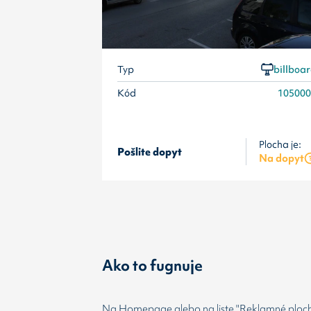
Typ
billboa
Kód
10500
Plocha je:
Pošlite dopyt
Na dopyt
Ako to fugnuje
Na Homepage alebo na liste "Reklamné plochy