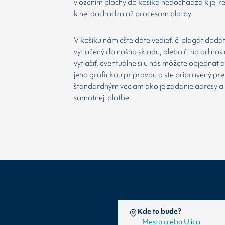
vložením plochy do košíka nedochádza k jej re
k nej dochádza až procesom platby.
V košíku nám ešte dáte vedieť, či plagát dodá
vytlačený do nášho skladu, alebo či ho od nás 
vytlačiť, eventuálne si u nás môžete objednat 
jeho grafickou prípravou a ste pripravený prej
štandardným veciam ako je zadanie adresy a
samotnej platbe.
Kde to bude?