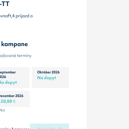
A-TT
ovnaft,4 príjazd o
y kampane
žadované termíny
eptember
Október 2026
026
Na dopyt
Na dopyt
ecember 2026
120,00
€
DPH