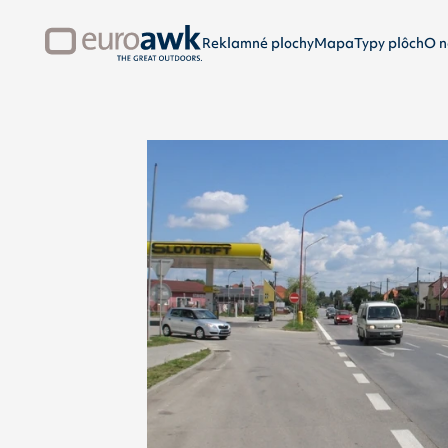
Reklamné plochy
Mapa
Typy plôch
O n