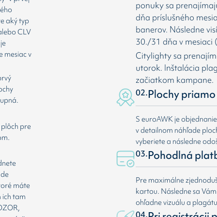
ponuky sa prenajímaj
rého
dňa príslušného mesia
te aký typ
banerov. Následne vis
 alebo CLV
30./31 dňa v mesiaci (
je
e mesiac v
Citylighty sa prenají
utorok. Inštalácia pl
prvý
začiatkom kampane.
lochy
02.
Plochy priamo 
tupná.
S euroAWK je objednani
 plôch pre
v detailnom náhľade plochy
om.
vyberiete a následne odoš
03.
Pohodlná plat
dnete
ade
Pre maximálne zjednoduše
ktoré máte
kartou. Následne sa Vá
 ich tam
ohľadne vizuálu a plagát
 POZOR,
04.
Pri registrácii