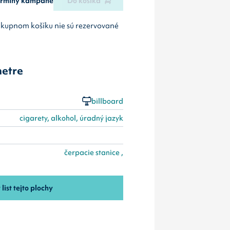
termíny kampane
Do košíka
ákupnom košíku nie sú rezervované
etre
billboard
cigarety, alkohol, úradný jazyk
čerpacie stanice ,
 list tejto plochy