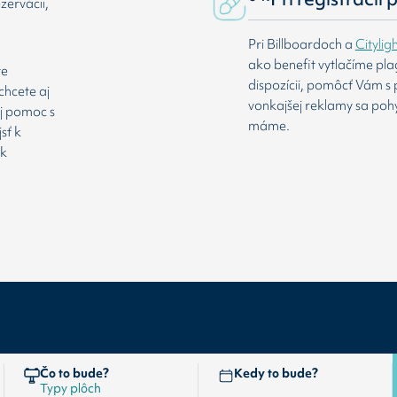
zervácii,
Pri Billboardoch a
Citylig
ako benefit vytlačíme pl
te
dispozícii, pomôcť Vám s 
chcete aj
vonkajšej reklamy sa poh
aj pomoc s
máme.
sť k
 k
Čo to bude?
Kedy to bude?