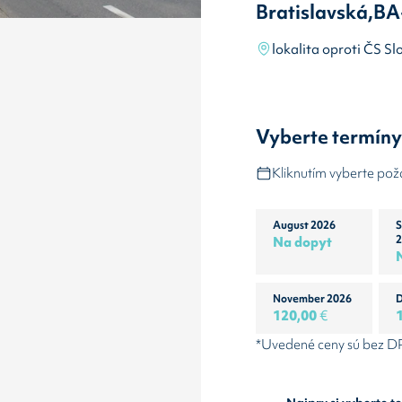
Bratislavská,B
lokalita oproti ČS Sl
Vyberte termín
Kliknutím vyberte po
August 2026
S
Na dopyt
2
November 2026
D
120,00
€
*Uvedené ceny sú bez 