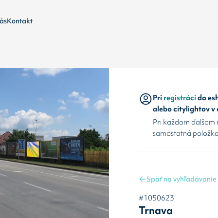
ás
Kontakt
Pri
registráci
do esh
alebo citylightov v
Pri každom ďalšom 
samostatná položka
Späť na vyhľadávanie
#1050623
Trnava