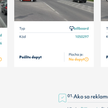
Typ
billboard
T
rd
Kód
1050297
96
Plocha je:
Pošlite dopyt
P
Na dopyt
01.
Ako sa reklam