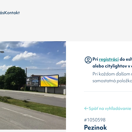
ás
Kontakt
Pri
registráci
do esh
alebo citylightov v
Pri každom ďalšom 
samostatná položka
Späť na vyhľadávanie
#1050598
Pezinok