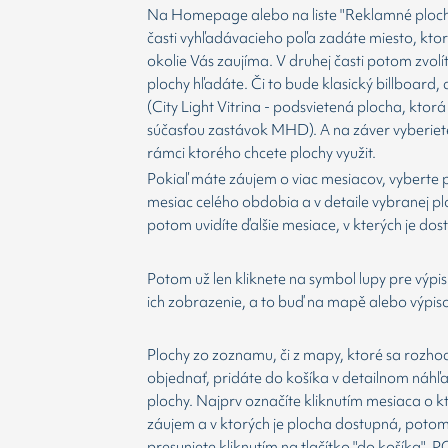
Na Homepage alebo na liste "Reklamné plochy
časti vyhľadávacieho poľa zadáte miesto, kto
okolie Vás zaujíma. V druhej časti potom zvolí
plochy hľadáte. Či to bude klasický billboard,
(City Light Vitrina - podsvietená plocha, ktorá 
súčasťou zastávok MHD). A na záver vyberiet
rámci ktorého chcete plochy využit.
Pokiaľ máte záujem o viac mesiacov, vyberte 
mesiac celého obdobia a v detaile vybranej p
potom uvidíte ďalšie mesiace, v kterých je dos
Potom už len kliknete na symbol lupy pre výpis
ich zobrazenie, a to buď na mapě alebo výpis
Plochy zo zoznamu, či z mapy, ktoré sa rozho
objednať, pridáte do košíka v detailnom náhľ
plochy. Najprv označíte kliknutím mesiaca o 
záujem a v ktorých je plocha dostupná, potom
presuniete kliknutím na tlačítko "do košíka".