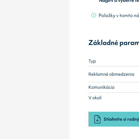
Najprv si vyberte 
Položky v tomto n
Základné param
Typ
Reklamné obmedzenia
Komunikácia
V okolí
Stiahnite si rodný