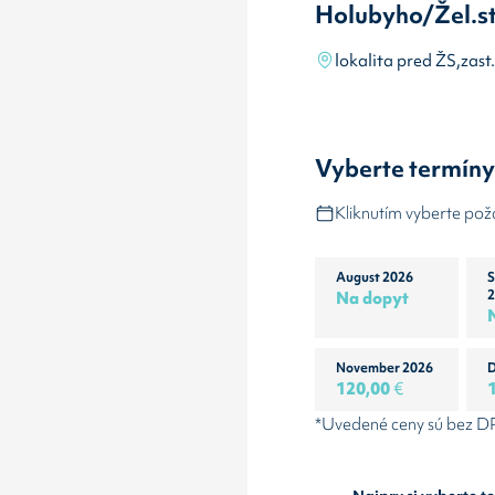
Holubyho/Žel.st
lokalita pred ŽS,zas
Vyberte termín
Kliknutím vyberte po
August 2026
S
Na dopyt
2
November 2026
D
120,00
€
*Uvedené ceny sú bez 