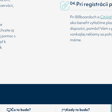
04.
Pri registrácii
zervácii,
Pri Billboardoch a
Citylig
ako benefit vytlačíme pl
te
dispozícii, pomôcť Vám s 
chcete aj
vonkajšej reklamy sa poh
aj pomoc s
máme.
sť k
 k
Čo to bude?
Kedy to bude?