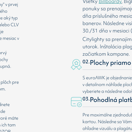
Všetky
Billboardy
, Bi
" v prvej
ponuky sa prenajímaj
rého
dňa príslušného mesia
te aký typ
banerov. Následne vis
 alebo CLV
30./31 dňa v mesiaci (
je
e mesiac v
Citylighty sa prenají
utorok. Inštalácia pl
prvý
začiatkom kampane.
lochy
02.
Plochy priamo 
tupná.
S euroAWK je objednani
 plôch pre
v detailnom náhľade plochy
om.
vyberiete a následne odoš
03.
Pohodlná plat
dnete
ade
Pre maximálne zjednoduše
ktoré máte
kartou. Následne sa Vá
 ich tam
ohľadne vizuálu a plagát
 POZOR,