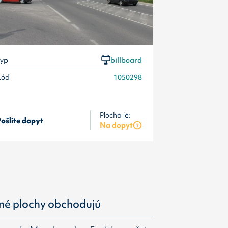
yp
billboard
Kód
1050298
Plocha je:
ošlite dopyt
Pošlite dopyt
Na dopyt
né plochy obchodujú