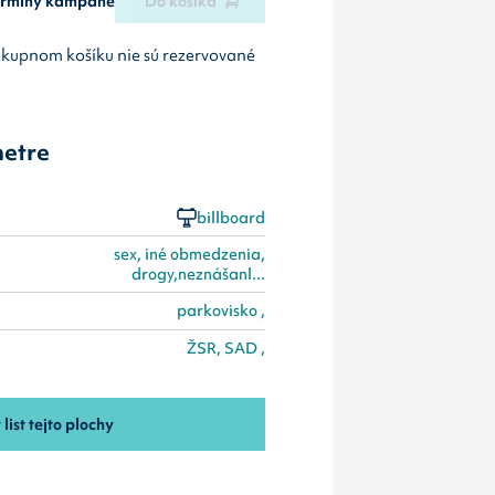
termíny kampane
Do košíka
ákupnom košíku nie sú rezervované
etre
billboard
sex, iné obmedzenia,
drogy,neznášanl...
parkovisko ,
ŽSR, SAD ,
 list tejto plochy