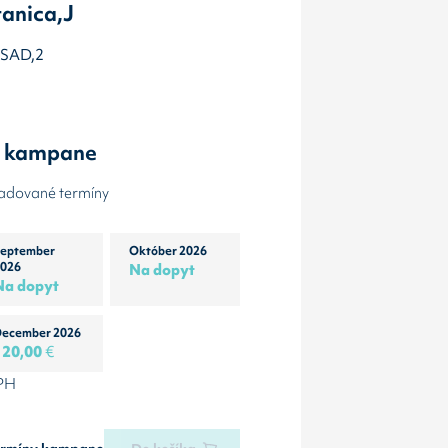
anica,J
t.SAD,2
y kampane
žadované termíny
eptember
Október 2026
026
Na dopyt
Na dopyt
ecember 2026
120,00
€
DPH