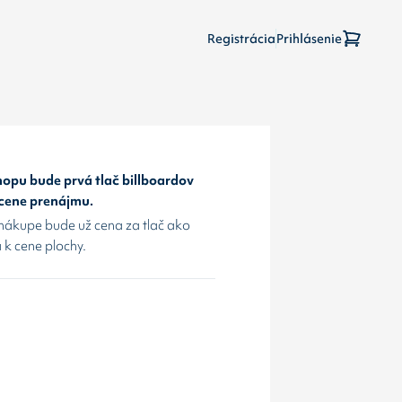
Registrácia
Prihlásenie
opu bude prvá tlač billboardov
 cene prenájmu.
nákupe bude už cena za tlač ako
 k cene plochy.