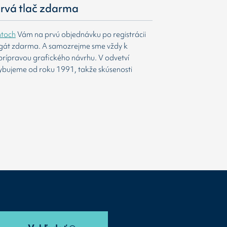
 prvá tlač zdarma
htoch
Vám na prvú objednávku po registrácii
agát zdarma. A samozrejme sme vždy k
prípravou grafického návrhu. V odvetví
ybujeme od roku 1991, takže skúsenosti