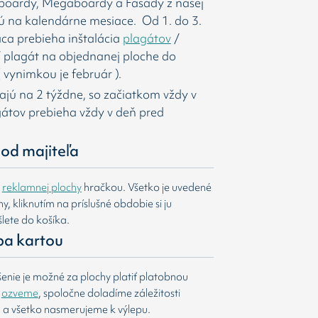
gboardy, Megaboardy a Fasády z našej
ú na kalendárne mesiace. Od 1. do 3.
ca prebieha inštalácia
plagátov
/
í
plagát na objednanej ploche do
 vynimkou je február ).
majú na 2 týždne, so začiatkom vždy v
agátov prebieha vždy v deň pred
od majiteľa
e
reklamnej plochy
hračkou. Všetko je uvedené
, kliknutím na príslušné obdobie si ju
lete do košíka.
ba kartou
nie je možné za plochy platiť platobnou
m
ozveme
, spoločne doladíme záležitosti
u a všetko nasmerujeme k výlepu.