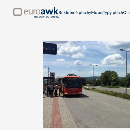
Reklamné plochy
Mapa
Typy plôch
O n