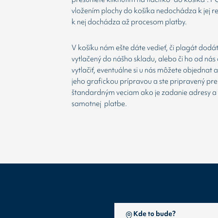
vložením plochy do košíka nedochádza k jej re
k nej dochádza až procesom platby.
V košíku nám ešte dáte vedieť, či plagát dodá
vytlačený do nášho skladu, alebo či ho od nás 
vytlačiť, eventuálne si u nás môžete objednat 
jeho grafickou prípravou a ste pripravený prej
štandardným veciam ako je zadanie adresy a
samotnej platbe.
Kde to bude?