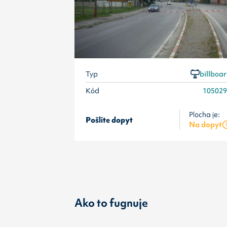
Typ
billboa
Kód
10502
Plocha je:
Pošlite dopyt
Na dopyt
Ako to fugnuje