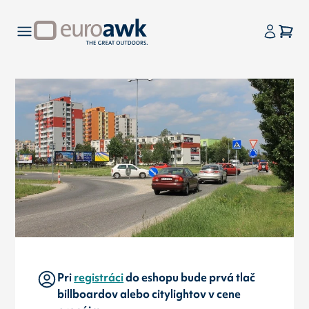
Pri
registráci
do eshopu bude prvá tlač
billboardov alebo citylightov v cene