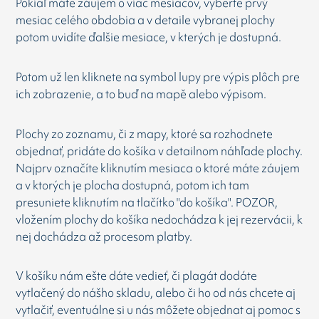
Pokiaľ máte záujem o viac mesiacov, vyberte prvý
mesiac celého obdobia a v detaile vybranej plochy
potom uvidíte ďalšie mesiace, v kterých je dostupná.
Potom už len kliknete na symbol lupy pre výpis plôch pre
ich zobrazenie, a to buď na mapě alebo výpisom.
Plochy zo zoznamu, či z mapy, ktoré sa rozhodnete
objednať, pridáte do košíka v detailnom náhľade plochy.
Najprv označíte kliknutím mesiaca o ktoré máte záujem
a v ktorých je plocha dostupná, potom ich tam
presuniete kliknutím na tlačítko "do košíka". POZOR,
vložením plochy do košíka nedochádza k jej rezervácii, k
nej dochádza až procesom platby.
V košíku nám ešte dáte vedieť, či plagát dodáte
vytlačený do nášho skladu, alebo či ho od nás chcete aj
vytlačiť, eventuálne si u nás môžete objednat aj pomoc s