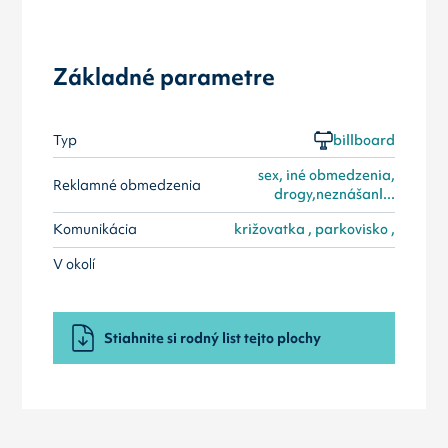
Základné parametre
Typ
billboard
sex, iné obmedzenia,
Reklamné obmedzenia
drogy,neznášanl...
Komunikácia
križovatka , parkovisko ,
V okolí
Stiahnite si rodný list tejto plochy