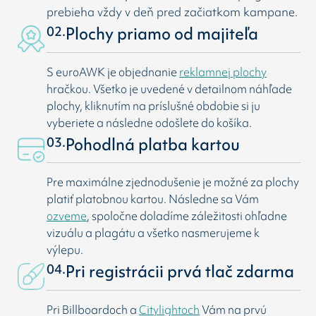
prebieha vždy v deň pred začiatkom kampane.
02.
Plochy priamo od majiteľa
S euroAWK je objednanie
reklamnej plochy
hračkou. Všetko je uvedené v detailnom náhľade
plochy, kliknutím na príslušné obdobie si ju
vyberiete a následne odošlete do košíka.
03.
Pohodlná platba kartou
Pre maximálne zjednodušenie je možné za plochy
platiť platobnou kartou. Následne sa Vám
ozveme
, spoločne doladíme záležitosti ohľadne
vizuálu a plagátu a všetko nasmerujeme k
výlepu.
04.
Pri registrácii prvá tlač zdarma
Pri Billboardoch a
Citylightoch
Vám na prvú