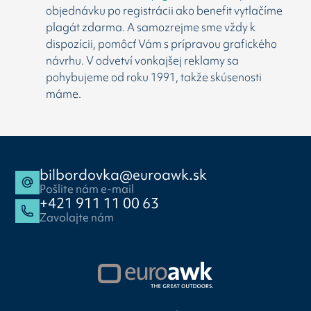
objednávku po registrácii ako benefit vytlačíme
plagát zdarma. A samozrejme sme vždy k
dispozícii, pomôcť Vám s prípravou grafického
návrhu. V odvetví vonkajšej reklamy sa
pohybujeme od roku 1991, takže skúsenosti
máme.
bilbordovka@euroawk.sk
Pošlite nám e-mail
+421 911 11 00 63
Zavolajte nám