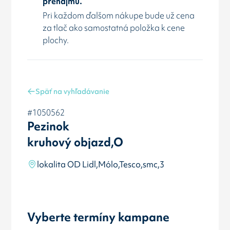
prenájmu.
Pri každom ďalšom nákupe bude už cena
za tlač ako samostatná položka k cene
plochy.
Späť na vyhľadávanie
#1050562
Pezinok
kruhový objazd,O
lokalita OD Lidl,Mólo,Tesco,smc,3
Vyberte termíny kampane