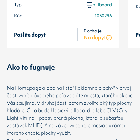
Typ
billboard
K
Kód
1050296
Plocha je:
Pošlite dopyt
P
Na dopyt
Ako to fugnuje
Na Homepage alebo na liste "Reklamné plochy" v prvej
časti vyhľadávacieho poľa zadáte miesto, ktorého okolie
Vás zaujíma. V druhej časti potom zvolíte aký typ plochy
hľadáte. Či to bude klasický billboard, alebo CLV (City
Light Vitrina - podsvietená plocha, ktorá je súčasťou
zastávok MHD). A na záver vyberiete mesiac v rámci
ktorého chcete plochy využit.