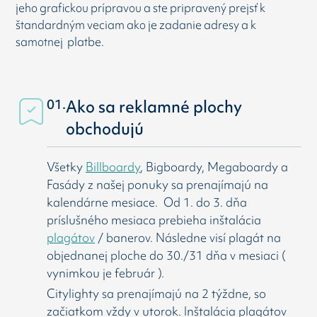
jeho grafickou prípravou a ste pripravený prejsť k
štandardným veciam ako je zadanie adresy a k
samotnej platbe.
01.
Ako sa reklamné plochy
obchodujú
Všetky
Billboardy
, Bigboardy, Megaboardy a
Fasády z našej ponuky sa prenajímajú na
kalendárne mesiace. Od 1. do 3. dňa
príslušného mesiaca prebieha inštalácia
plagátov
/ banerov. Následne visí
plagát na
objednanej ploche do 30./31 dňa v mesiaci (
vynimkou je február ).
Citylighty sa prenajímajú na 2 týždne, so
začiatkom vždy v utorok. Inštalácia plagátov