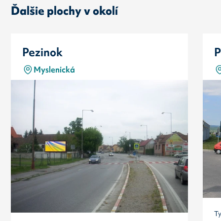
Ďalšie plochy v okolí
Pezinok
P
Myslenická
T