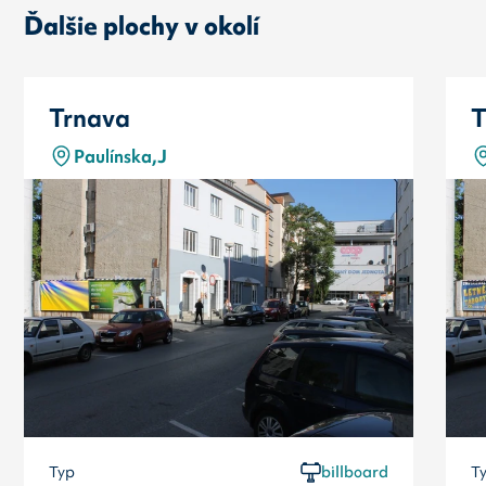
Ďalšie plochy v okolí
Trnava
T
Paulínska,J
Typ
billboard
T