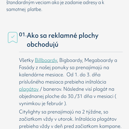
štandardným veciam ako je zadanie adresy a k
samotnej platbe.
01.
Ako sa reklamné plochy
obchodujú
Všetky
Billboardy
, Bigboardy, Megaboardy a
Fasády z našej ponuky sa prenajímajú na
kalendárne mesiace. Od 1. do 3. dňa
príslušného mesiaca prebieha inštalácia
plagátov
/ banerov. Následne visí
plagát na
objednanej ploche do 30./31 dňa v mesiaci (
vynimkou je február ).
Citylighty sa prenajímajú na 2 týždne, so
začiatkom vždy v utorok. Inštalácia plagátov
prebieha vždy v deň pred začiatkom kampane.