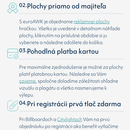
02.
Plochy priamo od majiteľa
S euroAWK je objednanie
reklamnej plochy
hračkou. Všetko je uvedené v detailnom náhľade
plochy, kliknutím na príslušné obdobie si ju
vyberiete a následne odošlete do košíka.
03.
Pohodlná platba kartou
Pre maximálne zjednodušenie je možné za plochy
platiť platobnou kartou. Následne sa Vám
ozveme
, spoločne doladíme záležitosti ohľadne
vizuálu a plagátu a všetko nasmerujeme k
výlepu.
04.
Pri registrácii prvá tlač zdarma
Pri Billboardoch a
Citylightoch
Vám na prvú
objednávku po registrácii ako benefit vytlačíme