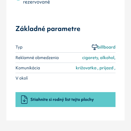
rezervované
Základné parametre
Typ
billboard
Reklamné obmedzenia
cigarety, alkohol,
Komunikácia
križovatka , príjazd ,
V okolí
Stiahnite si rodný list tejto plochy