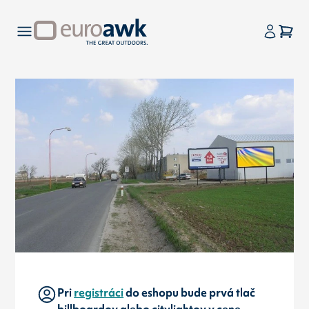
Pri
registráci
do eshopu bude prvá tlač
billboardov alebo citylightov v cene