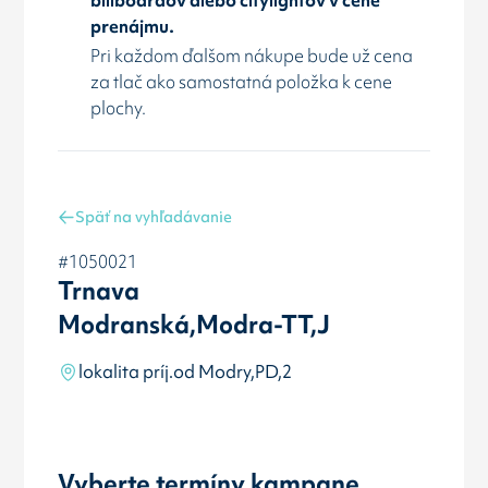
prenájmu.
Pri každom ďalšom nákupe bude už cena
za tlač ako samostatná položka k cene
plochy.
Späť na vyhľadávanie
#1050021
Trnava
Modranská,Modra-TT,J
lokalita príj.od Modry,PD,2
Vyberte termíny kampane