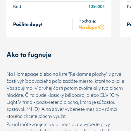
Kód
1050003
K
Plocha je:
Pošlite dopyt
P
Na dopyt
Ako to fugnuje
Na Homepage alebo na liste "Reklamné plochy" v prvej
časti vyhľadávacieho poľa zadáte miesto, ktorého okolie
Vás zaujíma. V druhej časti potom zvolíte aký typ plochy
hľadáte. Či to bude klasický billboard, alebo CLV (City
Light Vitrina - podsvietená plocha, ktorá je súčasťou
zastávok MHD). A na záver vyberiete mesiac v rámci
ktorého chcete plochy využit.
Pokiaľ máte záujem o viac mesiacov, vyberte prvý