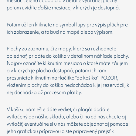
mesiac celého obdobia a v detaile vybranej plochy
potom uvidíte ďalšie mesiace, v kterých je dostupná.
Potom už len kliknete na symbol lupy pre výpis plôch pre
ich zobrazenie, a to buď na mapě alebo výpisom.
Plochy zo zoznamu, či z mapy, ktoré sa rozhodnete
objednať, pridáte do košíka v detailnom náhľade plochy.
Najprv označíte kliknutím mesiaca o ktoré máte záujem
a v ktorých je plocha dostupná, potom ich tam
presuniete kliknutím na tlačítko "do košíka". POZOR,
vložením plochy do košíka nedochádza k jej rezervácii, k
nej dochádza až procesom platby.
V košíku nám ešte dáte vedieť, či plagát dodáte
vytlačený do nášho skladu, alebo či ho od nás chcete aj
vytlačiť, eventuálne si u nás môžete objednat aj pomoc s
jeho grafickou prípravou a ste pripravený prejsť k