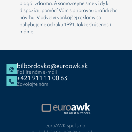
plagát zdarma. A samozrejme sme vždy k
dispozícii, pomôcť Vám s prípravou grafického
návrhu. V odvetví vonkajšej reklamy sa
pohybujeme od roku 1991, takže skúsenosti
máme.
bilbordovka@euroawk.sk
Pošlite nám e-mail
+421 911 11 00 63
Zavolajte nám
euroAWK spol s.r.o.