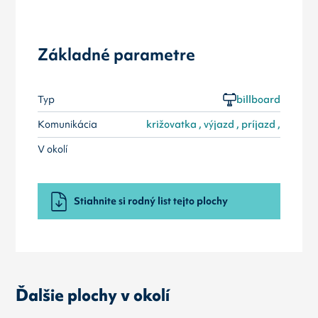
Základné parametre
Typ
billboard
Komunikácia
križovatka , výjazd , príjazd ,
V okolí
Stiahnite si rodný list tejto plochy
Ďalšie plochy v okolí