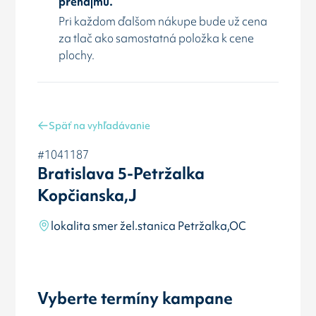
prenájmu.
Pri každom ďalšom nákupe bude už cena
za tlač ako samostatná položka k cene
plochy.
Späť na vyhľadávanie
#1041187
Bratislava 5-Petržalka
Kopčianska,J
lokalita smer žel.stanica Petržalka,OC
Vyberte termíny kampane