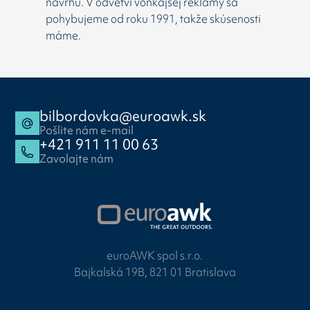
návrhu. V odvetví vonkajšej reklamy sa
pohybujeme od roku 1991, takže skúsenosti
máme.
bilbordovka@euroawk.sk
Pošlite nám e-mail
+421 911 11 00 63
Zavolajte nám
euroAWK spol s.r.o.
Bajkalská 19B, 821 01 Bratislava