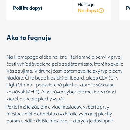
Plocha je:
Pošlite dopyt
P
Na dopyt
Ako to fugnuje
Na Homepage alebo na liste "Reklamné plochy" v prvej
časti vyhľadávacieho poľa zadáte miesto, ktorého okolie
Vás zaujíma. V druhej časti potom zvolíte aký typ plochy
hľadáte. Či to bude klasický billboard, alebo CLV (City
Light Vitrina - podsvietená plocha, ktorá je súčasťou
zastávok MHD). A na záver vyberiete mesiac v rámci
ktorého chcete plochy využit.
Pokiaľ máte záujem o viac mesiacov, vyberte prvý
mesiac celého obdobia a v detaile vybranej plochy
potom uvidíte ďalšie mesiace, v kterých je dostupná.