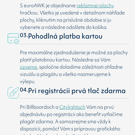
S euroAWK je objednanie
reklamnej plochy
hračkou. Všetko je uvedené v detailnom náhľade
plochy, kliknutím na príslušné obdobie si ju
vyberiete a následne odošlete do košíka.
03.
Pohodlná platba kartou
Pre maximálne zjednodušenie je možné za plochy
platiť platobnou kartou. Následne sa Vám
ozveme
, spoločne doladíme záležitosti ohľadne
vizuálu a plagátu a všetko nasmerujeme k
výlepu.
04.
Pri registrácii prvá tlač zdarma
Pri Billboardoch a
Citylightoch
Vám na prvú
objednávku po registrácii ako benefit vytlačíme
plagát zdarma. A samozrejme sme vždy k
dispozícii, pomôcť Vám s prípravou grafického