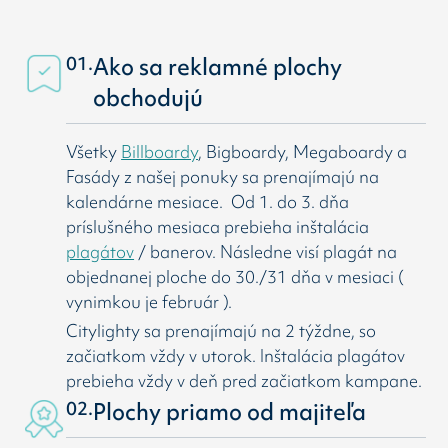
01.
Ako sa reklamné plochy
obchodujú
Všetky
Billboardy
, Bigboardy, Megaboardy a
Fasády z našej ponuky sa prenajímajú na
kalendárne mesiace. Od 1. do 3. dňa
príslušného mesiaca prebieha inštalácia
plagátov
/ banerov. Následne visí
plagát na
objednanej ploche do 30./31 dňa v mesiaci (
vynimkou je február ).
Citylighty sa prenajímajú na 2 týždne, so
začiatkom vždy v utorok. Inštalácia plagátov
prebieha vždy v deň pred začiatkom kampane.
02.
Plochy priamo od majiteľa