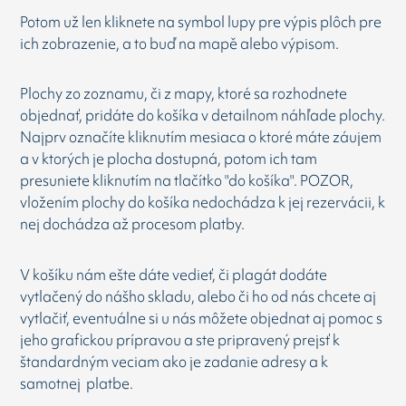
Potom už len kliknete na symbol lupy pre výpis plôch pre
ich zobrazenie, a to buď na mapě alebo výpisom.
Plochy zo zoznamu, či z mapy, ktoré sa rozhodnete
objednať, pridáte do košíka v detailnom náhľade plochy.
Najprv označíte kliknutím mesiaca o ktoré máte záujem
a v ktorých je plocha dostupná, potom ich tam
presuniete kliknutím na tlačítko "do košíka". POZOR,
vložením plochy do košíka nedochádza k jej rezervácii, k
nej dochádza až procesom platby.
V košíku nám ešte dáte vedieť, či plagát dodáte
vytlačený do nášho skladu, alebo či ho od nás chcete aj
vytlačiť, eventuálne si u nás môžete objednat aj pomoc s
jeho grafickou prípravou a ste pripravený prejsť k
štandardným veciam ako je zadanie adresy a k
samotnej platbe.