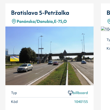
Bratislava 5-Petržalka
B
Panónska/Danubia,E-75,O
T
K
Typ
billboard
Kód
1040155