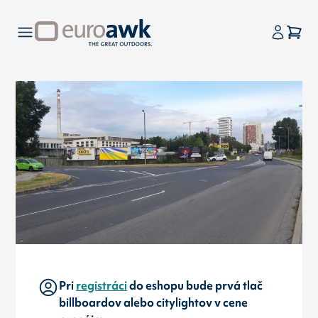
Pri
registráci
do eshopu bude prvá tlač
billboardov alebo citylightov v cene