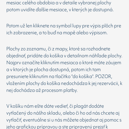
mesiac celého obdobia a v detaile vybranej plochy
potom uvidíte ďalšie mesiace, v kterých je dostupná.
Potom už len kliknete na symbol lupy pre výpis plôch pre
ich zobrazenie, a to buď na mapě alebo výpisom.
Plochy zo zoznamu, či z mapy, ktoré sa rozhodnete
objednať, pridáte do košíka v detailnom náhľade plochy.
Najprv označíte kliknutím mesiaca o ktoré máte záujem
a v ktorých je plocha dostupná, potom ich tam
presuniete kliknutím na tlačítko "do košíka". POZOR,
vložením plochy do košíka nedochádza k jej rezervácii, k
nej dochádza až procesom platby.
V košíku nám ešte dáte vedieť, či plagát dodáte
vytlačený do nášho skladu, alebo či ho od nás chcete aj
vytlačiť, eventuálne si u nás môžete objednat aj pomoc s
jeho grafickou prípravou a ste pripravený prejsť k