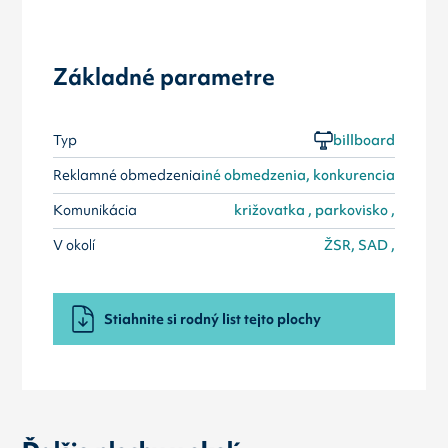
Základné parametre
Typ
billboard
Reklamné obmedzenia
iné obmedzenia, konkurencia
Komunikácia
križovatka , parkovisko ,
V okolí
ŽSR, SAD ,
Stiahnite si rodný list tejto plochy