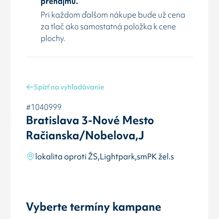
prenájmu.
Pri každom ďalšom nákupe bude už cena
za tlač ako samostatná položka k cene
plochy.
Späť na vyhľadávanie
#1040999
Bratislava 3-Nové Mesto
Račianska/Nobelova,J
lokalita oproti ŽS,Lightpark,smPK žel.s
Vyberte termíny kampane