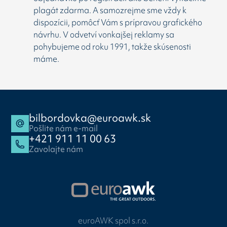
plagát zdarma. A samozrejme sme vždy k
dispozícii, pomôcť Vám s prípravou grafického
návrhu. V odvetví vonkajšej reklamy sa
pohybujeme od roku 1991, takže skúsenosti
máme.
bilbordovka@euroawk.sk
Pošlite nám e-mail
+421 911 11 00 63
Zavolajte nám
euroAWK spol s.r.o.