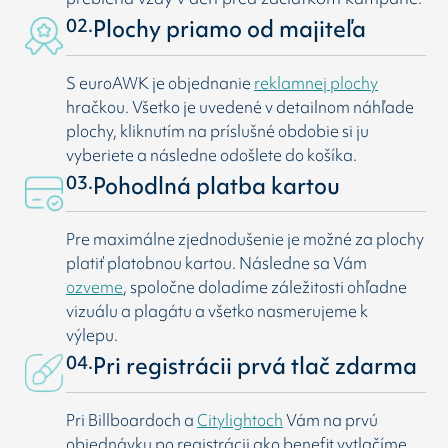
02.
Plochy priamo od majiteľa
S euroAWK je objednanie
reklamnej plochy
hračkou. Všetko je uvedené v detailnom náhľade
plochy, kliknutím na príslušné obdobie si ju
vyberiete a následne odošlete do košíka.
03.
Pohodlná platba kartou
Pre maximálne zjednodušenie je možné za plochy
platiť platobnou kartou. Následne sa Vám
ozveme
, spoločne doladíme záležitosti ohľadne
vizuálu a plagátu a všetko nasmerujeme k
výlepu.
04.
Pri registrácii prvá tlač zdarma
Pri Billboardoch a
Citylightoch
Vám na prvú
objednávku po registrácii ako benefit vytlačíme