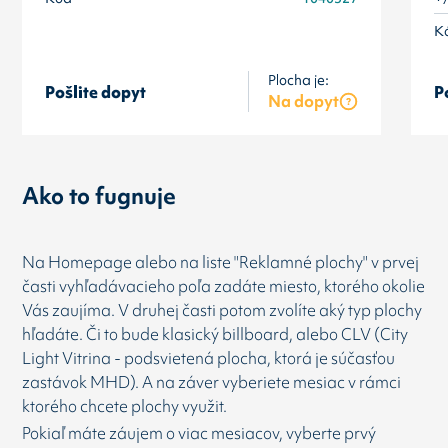
K
Plocha je:
Pošlite dopyt
P
Na dopyt
Ako to fugnuje
Na Homepage alebo na liste "Reklamné plochy" v prvej
časti vyhľadávacieho poľa zadáte miesto, ktorého okolie
Vás zaujíma. V druhej časti potom zvolíte aký typ plochy
hľadáte. Či to bude klasický billboard, alebo CLV (City
Light Vitrina - podsvietená plocha, ktorá je súčasťou
zastávok MHD). A na záver vyberiete mesiac v rámci
ktorého chcete plochy využit.
Pokiaľ máte záujem o viac mesiacov, vyberte prvý