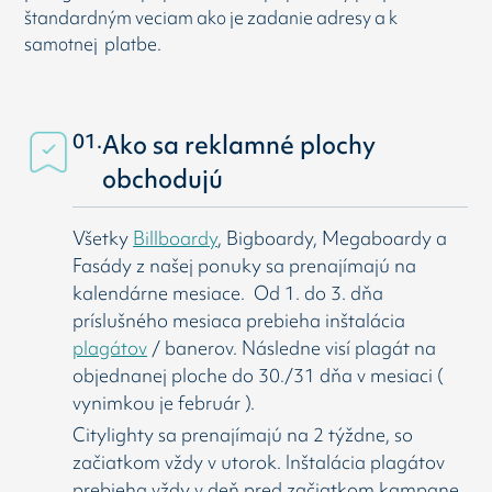
štandardným veciam ako je zadanie adresy a k
samotnej platbe.
01.
Ako sa reklamné plochy
obchodujú
Všetky
Billboardy
, Bigboardy, Megaboardy a
Fasády z našej ponuky sa prenajímajú na
kalendárne mesiace. Od 1. do 3. dňa
príslušného mesiaca prebieha inštalácia
plagátov
/ banerov. Následne visí
plagát na
objednanej ploche do 30./31 dňa v mesiaci (
vynimkou je február ).
Citylighty sa prenajímajú na 2 týždne, so
začiatkom vždy v utorok. Inštalácia plagátov
prebieha vždy v deň pred začiatkom kampane.