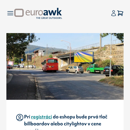
Pri
registráci
do eshopu bude prvá tlač
billboardov alebo citylightov v cene