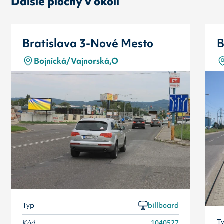
Ďalšie plochy v okolí
Bratislava 3-Nové Mesto
B
Bojnická/Vajnorská,O
Typ
billboard
T
Kód
1040527