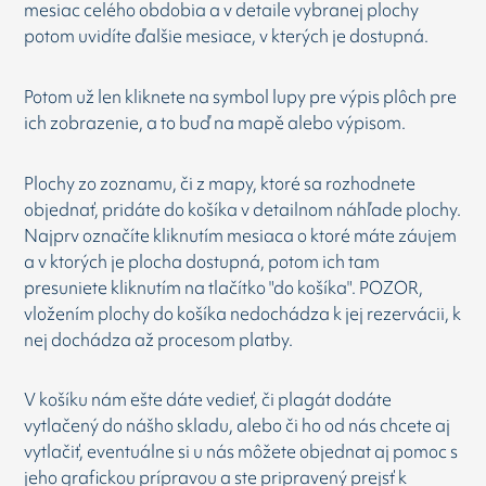
mesiac celého obdobia a v detaile vybranej plochy
potom uvidíte ďalšie mesiace, v kterých je dostupná.
Potom už len kliknete na symbol lupy pre výpis plôch pre
ich zobrazenie, a to buď na mapě alebo výpisom.
Plochy zo zoznamu, či z mapy, ktoré sa rozhodnete
objednať, pridáte do košíka v detailnom náhľade plochy.
Najprv označíte kliknutím mesiaca o ktoré máte záujem
a v ktorých je plocha dostupná, potom ich tam
presuniete kliknutím na tlačítko "do košíka". POZOR,
vložením plochy do košíka nedochádza k jej rezervácii, k
nej dochádza až procesom platby.
V košíku nám ešte dáte vedieť, či plagát dodáte
vytlačený do nášho skladu, alebo či ho od nás chcete aj
vytlačiť, eventuálne si u nás môžete objednat aj pomoc s
jeho grafickou prípravou a ste pripravený prejsť k