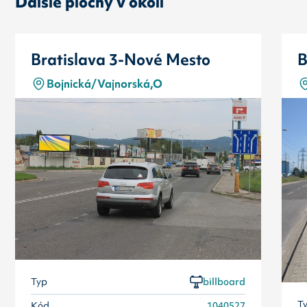
Ďalšie plochy v okolí
Bratislava 3-Nové Mesto
B
Bojnická/Vajnorská,O
Typ
billboard
T
Kód
1040527