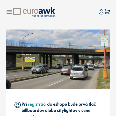
Pri
registráci
do eshopu bude prvá tlač
billboardov alebo citylightov v cene