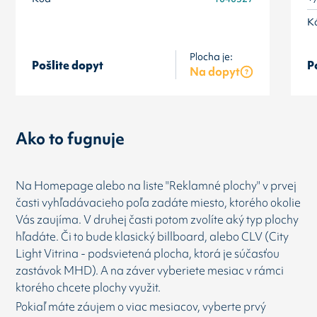
K
Plocha je:
Pošlite dopyt
P
Na dopyt
Ako to fugnuje
Na Homepage alebo na liste "Reklamné plochy" v prvej
časti vyhľadávacieho poľa zadáte miesto, ktorého okolie
Vás zaujíma. V druhej časti potom zvolíte aký typ plochy
hľadáte. Či to bude klasický billboard, alebo CLV (City
Light Vitrina - podsvietená plocha, ktorá je súčasťou
zastávok MHD). A na záver vyberiete mesiac v rámci
ktorého chcete plochy využit.
Pokiaľ máte záujem o viac mesiacov, vyberte prvý