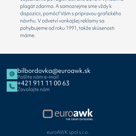
plagát zdarma. A samozrejme sme vždy k
dispozícii, pomôcť Vám s prípravou grafického
návrhu. V odvetví vonkajšej reklamy sa
pohybujeme od roku 1991, takže skúsenosti
máme.
bilbordovka@euroawk.sk
Pošlite nám e-mail
+421 911 11 00 63
Zavolajte nám
euroAWK spol s.r.o.