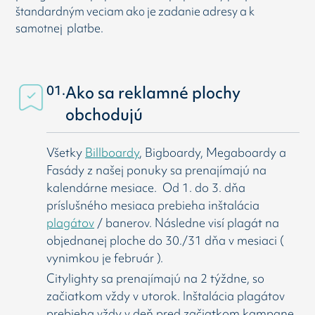
štandardným veciam ako je zadanie adresy a k
samotnej platbe.
01.
Ako sa reklamné plochy
obchodujú
Všetky
Billboardy
, Bigboardy, Megaboardy a
Fasády z našej ponuky sa prenajímajú na
kalendárne mesiace. Od 1. do 3. dňa
príslušného mesiaca prebieha inštalácia
plagátov
/ banerov. Následne visí
plagát na
objednanej ploche do 30./31 dňa v mesiaci (
vynimkou je február ).
Citylighty sa prenajímajú na 2 týždne, so
začiatkom vždy v utorok. Inštalácia plagátov
prebieha vždy v deň pred začiatkom kampane.