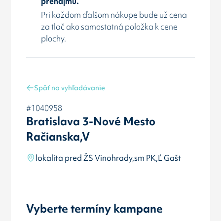
prenájmu.
Pri každom ďalšom nákupe bude už cena
za tlač ako samostatná položka k cene
plochy.
Späť na vyhľadávanie
#1040958
Bratislava 3-Nové Mesto
Račianska,V
lokalita pred ŽS Vinohrady,sm PK,Ľ Gašt
Vyberte termíny kampane