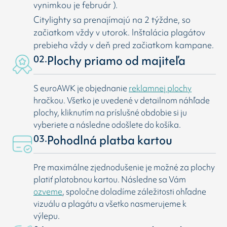
vynimkou je február ).
Citylighty sa prenajímajú na 2 týždne, so
začiatkom vždy v utorok. Inštalácia plagátov
prebieha vždy v deň pred začiatkom kampane.
02.
Plochy priamo od majiteľa
S euroAWK je objednanie
reklamnej plochy
hračkou. Všetko je uvedené v detailnom náhľade
plochy, kliknutím na príslušné obdobie si ju
vyberiete a následne odošlete do košíka.
03.
Pohodlná platba kartou
Pre maximálne zjednodušenie je možné za plochy
platiť platobnou kartou. Následne sa Vám
ozveme
, spoločne doladíme záležitosti ohľadne
vizuálu a plagátu a všetko nasmerujeme k
výlepu.