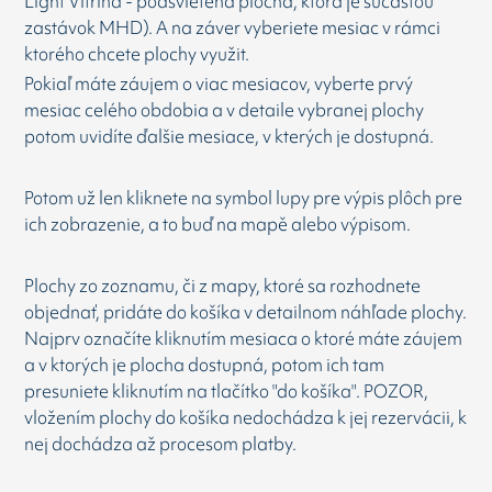
Light Vitrina - podsvietená plocha, ktorá je súčasťou
zastávok MHD). A na záver vyberiete mesiac v rámci
ktorého chcete plochy využit.
Pokiaľ máte záujem o viac mesiacov, vyberte prvý
mesiac celého obdobia a v detaile vybranej plochy
potom uvidíte ďalšie mesiace, v kterých je dostupná.
Potom už len kliknete na symbol lupy pre výpis plôch pre
ich zobrazenie, a to buď na mapě alebo výpisom.
Plochy zo zoznamu, či z mapy, ktoré sa rozhodnete
objednať, pridáte do košíka v detailnom náhľade plochy.
Najprv označíte kliknutím mesiaca o ktoré máte záujem
a v ktorých je plocha dostupná, potom ich tam
presuniete kliknutím na tlačítko "do košíka". POZOR,
vložením plochy do košíka nedochádza k jej rezervácii, k
nej dochádza až procesom platby.