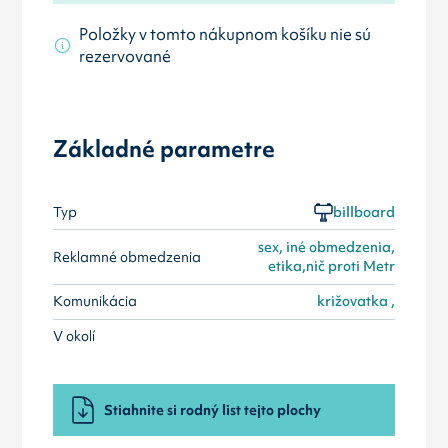
Položky v tomto nákupnom košíku nie sú
rezervované
Základné parametre
Typ
billboard
sex, iné obmedzenia,
Reklamné obmedzenia
etika,nič proti Metr
Komunikácia
križovatka ,
V okolí
Stiahnite si rodný list tejto plochy