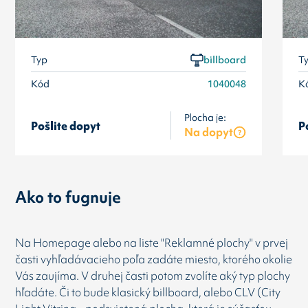
Typ
billboard
T
Kód
1040048
K
Plocha je:
Pošlite dopyt
P
Na dopyt
Ako to fugnuje
Na Homepage alebo na liste "Reklamné plochy" v prvej
časti vyhľadávacieho poľa zadáte miesto, ktorého okolie
Vás zaujíma. V druhej časti potom zvolíte aký typ plochy
hľadáte. Či to bude klasický billboard, alebo CLV (City