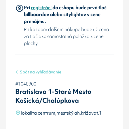
Pri
registráci
do eshopu bude prvá tlač
billboardov alebo citylightov v cene
prenájmu.
Pri každom ďalšom nákupe bude už cena
za tlač ako samostatná položka k cene
plochy.
Späť na vyhľadávanie
#1040900
Bratislava 1-Staré Mesto
Košická/Chalúpkova
lokalita centrum,mestský ah,križovat.1