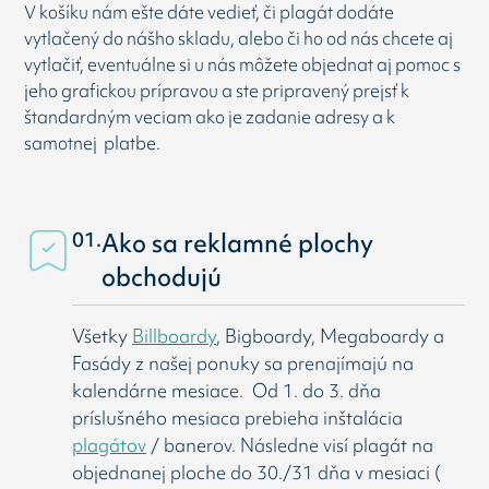
V košíku nám ešte dáte vedieť, či plagát dodáte
vytlačený do nášho skladu, alebo či ho od nás chcete aj
vytlačiť, eventuálne si u nás môžete objednat aj pomoc s
jeho grafickou prípravou a ste pripravený prejsť k
štandardným veciam ako je zadanie adresy a k
samotnej platbe.
01.
Ako sa reklamné plochy
obchodujú
Všetky
Billboardy
, Bigboardy, Megaboardy a
Fasády z našej ponuky sa prenajímajú na
kalendárne mesiace. Od 1. do 3. dňa
príslušného mesiaca prebieha inštalácia
plagátov
/ banerov. Následne visí
plagát na
objednanej ploche do 30./31 dňa v mesiaci (