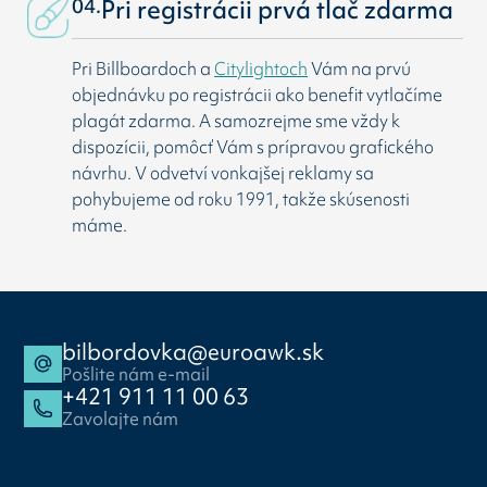
04.
Pri registrácii prvá tlač zdarma
Pri Billboardoch a
Citylightoch
Vám na prvú
objednávku po registrácii ako benefit vytlačíme
plagát zdarma. A samozrejme sme vždy k
dispozícii, pomôcť Vám s prípravou grafického
návrhu. V odvetví vonkajšej reklamy sa
pohybujeme od roku 1991, takže skúsenosti
máme.
bilbordovka@euroawk.sk
Pošlite nám e-mail
+421 911 11 00 63
Zavolajte nám