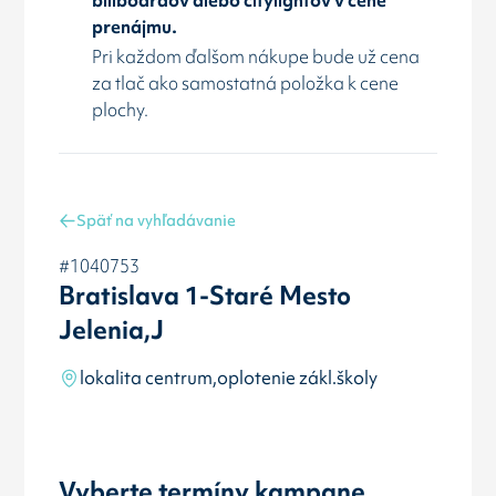
prenájmu.
Pri každom ďalšom nákupe bude už cena
za tlač ako samostatná položka k cene
plochy.
Späť na vyhľadávanie
#1040753
Bratislava 1-Staré Mesto
Jelenia,J
lokalita centrum,oplotenie zákl.školy
Vyberte termíny kampane