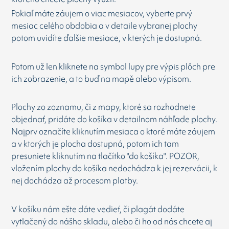
Pokiaľ máte záujem o viac mesiacov, vyberte prvý
mesiac celého obdobia a v detaile vybranej plochy
potom uvidíte ďalšie mesiace, v kterých je dostupná.
Potom už len kliknete na symbol lupy pre výpis plôch pre
ich zobrazenie, a to buď na mapě alebo výpisom.
Plochy zo zoznamu, či z mapy, ktoré sa rozhodnete
objednať, pridáte do košíka v detailnom náhľade plochy.
Najprv označíte kliknutím mesiaca o ktoré máte záujem
a v ktorých je plocha dostupná, potom ich tam
presuniete kliknutím na tlačítko "do košíka". POZOR,
vložením plochy do košíka nedochádza k jej rezervácii, k
nej dochádza až procesom platby.
V košíku nám ešte dáte vedieť, či plagát dodáte
vytlačený do nášho skladu, alebo či ho od nás chcete aj