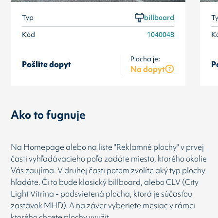
Typ
billboard
T
Kód
1040048
K
Plocha je:
Pošlite dopyt
P
Na dopyt
Ako to fugnuje
Na Homepage alebo na liste "Reklamné plochy" v prvej
časti vyhľadávacieho poľa zadáte miesto, ktorého okolie
Vás zaujíma. V druhej časti potom zvolíte aký typ plochy
hľadáte. Či to bude klasický billboard, alebo CLV (City
Light Vitrina - podsvietená plocha, ktorá je súčasťou
zastávok MHD). A na záver vyberiete mesiac v rámci
ktorého chcete plochy využit.