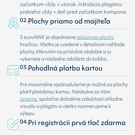
začiatkom vždy v utorok. Inštalácia plagátov
prebieha vždy v deň pred začiatkom kampane.
02.
Plochy priamo od majiteľa
S euroAWK je objednanie
reklamnej plochy
hračkou. Všetko je uvedené v detailnom náhľade
plochy, kliknutím na príslušné obdobie si ju
vyberiete a následne odošlete do košíka.
03.
Pohodlná platba kartou
Pre maximálne zjednodušenie je možné za plochy
platiť platobnou kartou. Následne sa Vám
ozveme
, spoločne doladíme záležitosti ohľadne
vizuálu a plagátu a všetko nasmerujeme k
výlepu.
04.
Pri registrácii prvá tlač zdarma