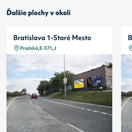
Ďalšie plochy v okolí
Bratislava 1-Staré Mesto
B
Pražská,E-571,J