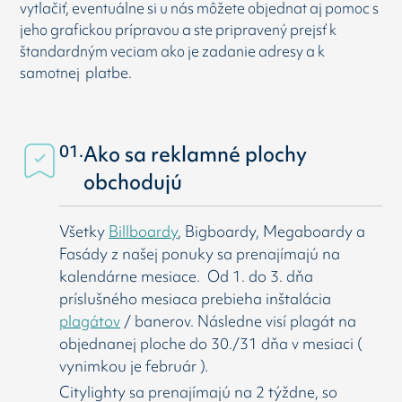
vytlačiť, eventuálne si u nás môžete objednat aj pomoc s
jeho grafickou prípravou a ste pripravený prejsť k
štandardným veciam ako je zadanie adresy a k
samotnej platbe.
01.
Ako sa reklamné plochy
obchodujú
Všetky
Billboardy
, Bigboardy, Megaboardy a
Fasády z našej ponuky sa prenajímajú na
kalendárne mesiace. Od 1. do 3. dňa
príslušného mesiaca prebieha inštalácia
plagátov
/ banerov. Následne visí
plagát na
objednanej ploche do 30./31 dňa v mesiaci (
vynimkou je február ).
Citylighty sa prenajímajú na 2 týždne, so