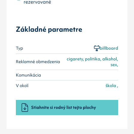
rezervované
Základné parametre
Typ
billboard
cigarety, politika, alkohol,
Reklamné obmedzenia
sex,
Komunikácia
V okolí
škola ,
Stiahnite si rodný list tejto plochy