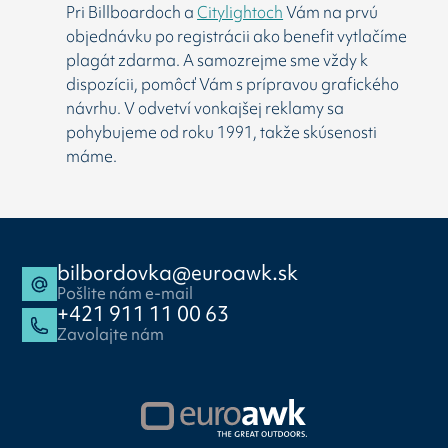
Pri Billboardoch a
Citylightoch
Vám na prvú
objednávku po registrácii ako benefit vytlačíme
plagát zdarma. A samozrejme sme vždy k
dispozícii, pomôcť Vám s prípravou grafického
návrhu. V odvetví vonkajšej reklamy sa
pohybujeme od roku 1991, takže skúsenosti
máme.
bilbordovka@euroawk.sk
Pošlite nám e-mail
+421 911 11 00 63
Zavolajte nám