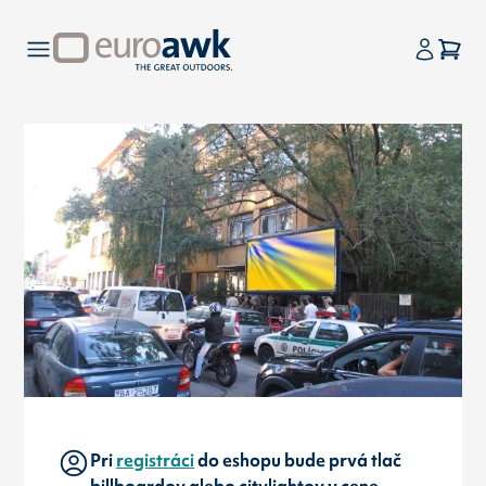
Pri
registráci
do eshopu bude prvá tlač
billboardov alebo citylightov v cene