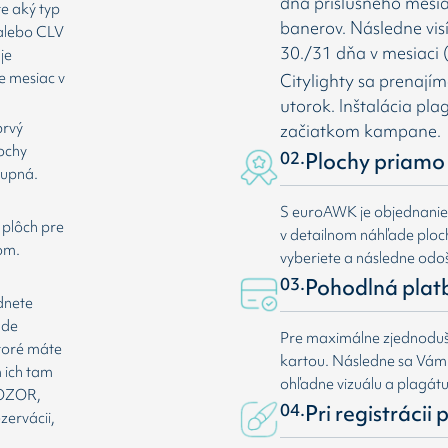
dňa príslušného mesia
te aký typ
banerov. Následne vis
 alebo CLV
30./31 dňa v mesiaci (
je
e mesiac v
Citylighty sa prenají
utorok. Inštalácia pl
prvý
začiatkom kampane.
lochy
02.
Plochy priamo 
tupná.
S euroAWK je objednani
 plôch pre
v detailnom náhľade plochy
om.
vyberiete a následne odoš
03.
Pohodlná plat
dnete
ade
Pre maximálne zjednoduše
ktoré máte
kartou. Následne sa Vá
 ich tam
ohľadne vizuálu a plagát
 POZOR,
04.
Pri registrácii
zervácii,