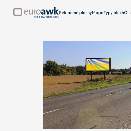
Reklamné plochy
Mapa
Typy plôch
O n