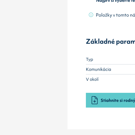
Najprv si vyberte 
Položky v tomto n
Základné param
Typ
Komunikácia
V okolí
Stiahnite si rodný