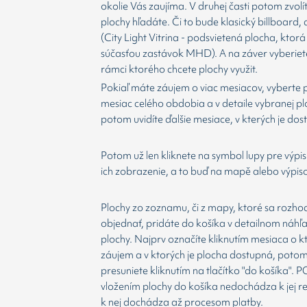
okolie Vás zaujíma. V druhej časti potom zvolí
plochy hľadáte. Či to bude klasický billboard,
(City Light Vitrina - podsvietená plocha, ktorá 
súčasťou zastávok MHD). A na záver vyberiet
rámci ktorého chcete plochy využit.
Pokiaľ máte záujem o viac mesiacov, vyberte 
mesiac celého obdobia a v detaile vybranej p
potom uvidíte ďalšie mesiace, v kterých je dos
Potom už len kliknete na symbol lupy pre výpis
ich zobrazenie, a to buď na mapě alebo výpis
Plochy zo zoznamu, či z mapy, ktoré sa rozho
objednať, pridáte do košíka v detailnom náhľ
plochy. Najprv označíte kliknutím mesiaca o 
záujem a v ktorých je plocha dostupná, potom
presuniete kliknutím na tlačítko "do košíka".
vložením plochy do košíka nedochádza k jej re
k nej dochádza až procesom platby.