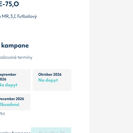
E-75,O
sm MR,3,Ľ futbalový
y kampane
žadované termíny
eptember
Október 2026
026
Na dopyt
Na dopyt
ecember 2026
Obsadené
DPH