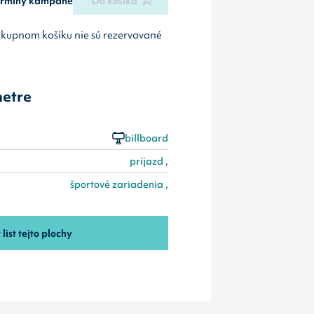
termíny kampane
Do košíka
ákupnom košíku nie sú rezervované
etre
billboard
príjazd ,
športové zariadenia ,
 list tejto plochy