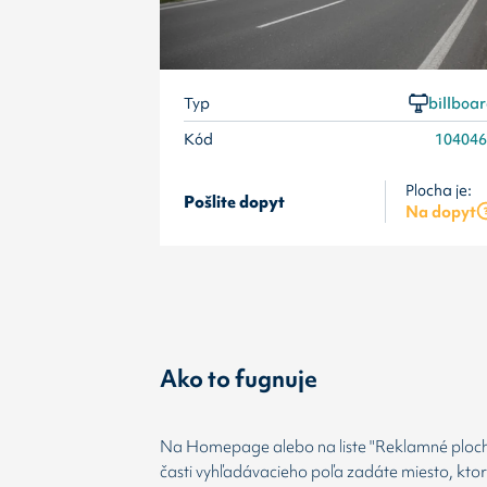
Typ
billboa
Kód
10404
Plocha je:
Pošlite dopyt
Na dopyt
Ako to fugnuje
Na Homepage alebo na liste "Reklamné plochy
časti vyhľadávacieho poľa zadáte miesto, kto