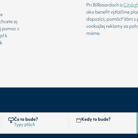
Pri Billboardoch a
Citylig
ako benefit vytlačíme pl
te
dispozícii, pomôcť Vám s 
chcete aj
vonkajšej reklamy sa poh
aj pomoc s
máme.
sť k
 k
Čo to bude?
Kedy to bude?