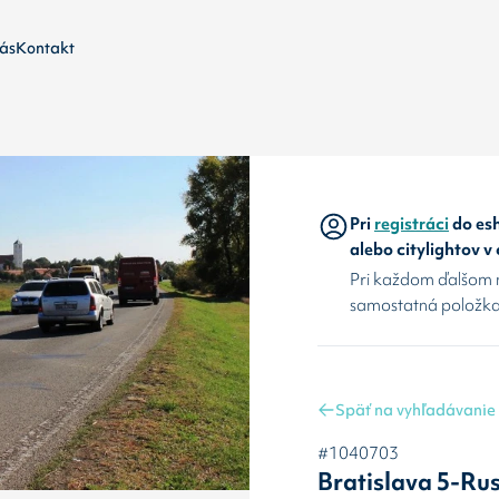
ás
Kontakt
Pri
registráci
do esh
alebo citylightov v
Pri každom ďalšom 
samostatná položka
Späť na vyhľadávanie
#1040703
Bratislava 5-Ru