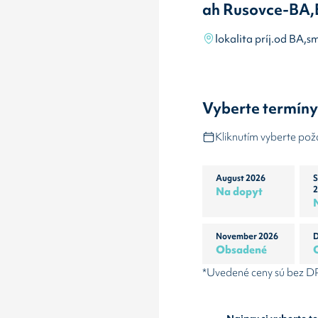
ah Rusovce-BA,
lokalita príj.od BA,
Vyberte termín
Kliknutím vyberte po
August 2026
S
Na dopyt
2
November 2026
D
Obsadené
*Uvedené ceny sú bez 