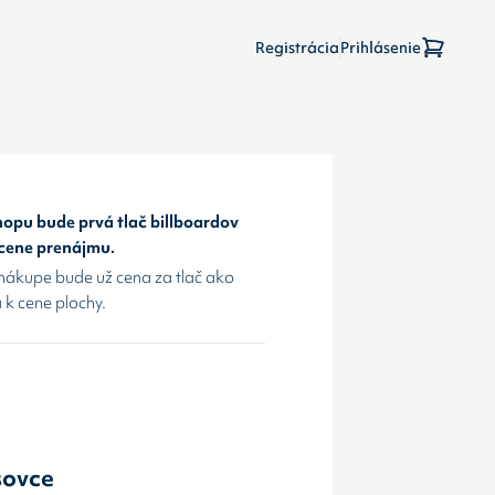
Registrácia
Prihlásenie
opu bude prvá tlač billboardov
 cene prenájmu.
nákupe bude už cena za tlač ako
 k cene plochy.
sovce