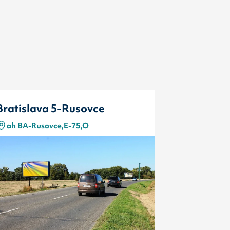
Bratislava 5-Rusovce
Bratislav
ah BA-Rusovce,E-75,O
ah BA-Rus
Typ
Kód