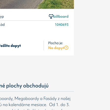
yp
billboard
Kód
1040693
Plocha je:
ošlite dopyt
Pošlite dopyt
Na dopyt
né plochy obchodujú
gboardy, Megaboardy a Fasády z našej
ú na kalendárne mesiace. Od 1. do 3.