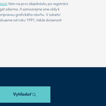
htoch
Vám na prvú objednávku po registrácii
agát zdarma. A samozrejme sme vždy k
prípravou grafického návrhu. V odvetví
ybujeme od roku 1991, takže skúsenosti
Vyhľadať