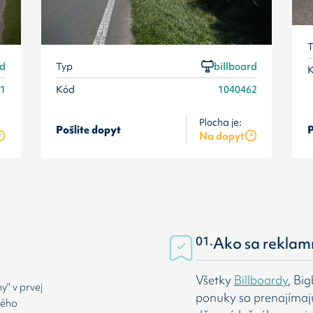
T
rd
Typ
billboard
61
Kód
1040462
Plocha je:
Pošlite dopyt
P
Na dopyt
01.
Ako sa reklam
Všetky
Billboardy
, Bi
" v prvej
ponuky sa prenajímaj
rého