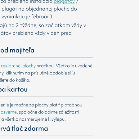
ca prebieha inštalácia
plagátov
/
í
plagát na objednanej ploche do
 vynimkou je február ).
majú na 2 týždne, so začiatkom vždy v
agátov prebieha vždy v deň pred
od majiteľa
e
reklamnej plochy
hračkou. Všetko je uvedené
, kliknutím na príslušné obdobie si ju
lete do košíka.
ba kartou
nie je možné za plochy platiť platobnou
m
ozveme
, spoločne doladíme záležitosti
u a všetko nasmerujeme k výlepu.
 prvá tlač zdarma