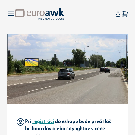
Pri
registráci
do eshopu bude prvá tlač
billboardov alebo citylightov v cene