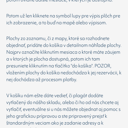
Potom už len kliknete na symbol lupy pre výpis plôch pre
ich zobrazenie, a to buď na mapě alebo výpisom.
Plochy zo zoznamu, či z mapy, ktoré sa rozhodnete
objednať, pridáte do košíka v detailnom náhľade plochy.
Najprv označíte kliknutím mesiaca o ktoré máte záujem
a v ktorých je plocha dostupná, potom ich tam
presuniete kliknutím na tlačítko "do košíka". POZOR,
vložením plochy do košíka nedochádza k jej rezervácii, k
nej dochádza až procesom platby.
V košíku nám ešte dáte vedieť, či plagát dodáte
vytlačený do nášho skladu, alebo či ho od nás chcete aj
vytlačiť, eventuálne si u nás môžete objednat aj pomoc s
jeho grafickou prípravou a ste pripravený prejsť k
štandardným veciam ako je zadanie adresy a k