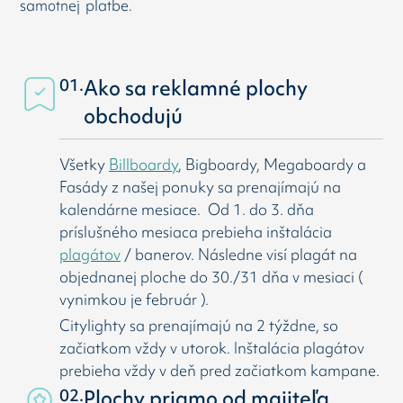
samotnej platbe.
01.
Ako sa reklamné plochy
obchodujú
Všetky
Billboardy
, Bigboardy, Megaboardy a
Fasády z našej ponuky sa prenajímajú na
kalendárne mesiace. Od 1. do 3. dňa
príslušného mesiaca prebieha inštalácia
plagátov
/ banerov. Následne visí
plagát na
objednanej ploche do 30./31 dňa v mesiaci (
vynimkou je február ).
Citylighty sa prenajímajú na 2 týždne, so
začiatkom vždy v utorok. Inštalácia plagátov
prebieha vždy v deň pred začiatkom kampane.
02.
Plochy priamo od majiteľa