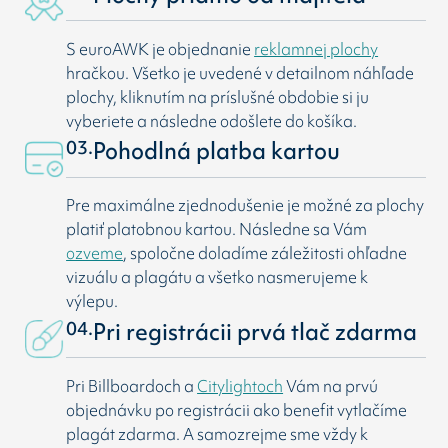
S euroAWK je objednanie
reklamnej plochy
hračkou. Všetko je uvedené v detailnom náhľade
plochy, kliknutím na príslušné obdobie si ju
vyberiete a následne odošlete do košíka.
03.
Pohodlná platba kartou
Pre maximálne zjednodušenie je možné za plochy
platiť platobnou kartou. Následne sa Vám
ozveme
, spoločne doladíme záležitosti ohľadne
vizuálu a plagátu a všetko nasmerujeme k
výlepu.
04.
Pri registrácii prvá tlač zdarma
Pri Billboardoch a
Citylightoch
Vám na prvú
objednávku po registrácii ako benefit vytlačíme
plagát zdarma. A samozrejme sme vždy k