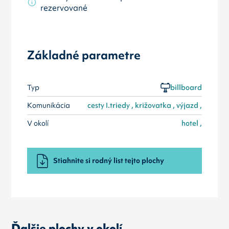
rezervované
Základné parametre
Typ
billboard
Komunikácia
cesty I.triedy , križovatka , výjazd ,
V okolí
hotel ,
Stiahnite si rodný list tejto plochy
Ďalšie plochy v okolí