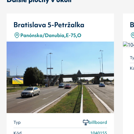
Bratislava 5-Petržalka
B
Panónska/Danubia,E-75,O
T
K
Typ
billboard
Kód
1040155