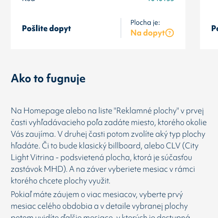
Plocha je:
Pošlite dopyt
P
Na dopyt
Ako to fugnuje
Na Homepage alebo na liste "Reklamné plochy" v prvej
časti vyhľadávacieho poľa zadáte miesto, ktorého okolie
Vás zaujíma. V druhej časti potom zvolíte aký typ plochy
hľadáte. Či to bude klasický billboard, alebo CLV (City
Light Vitrina - podsvietená plocha, ktorá je súčasťou
zastávok MHD). A na záver vyberiete mesiac v rámci
ktorého chcete plochy využit.
Pokiaľ máte záujem o viac mesiacov, vyberte prvý
mesiac celého obdobia a v detaile vybranej plochy
potom uvidíte ďalšie mesiace, v kterých je dostupná.