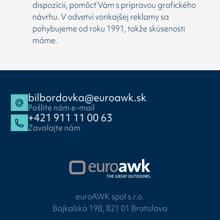
dispozícii, pomôcť Vám s prípravou grafického
návrhu. V odvetví vonkajšej reklamy sa
pohybujeme od roku 1991, takže skúsenosti
máme.
bilbordovka@euroawk.sk
Pošlite nám e-mail
+421 911 11 00 63
Zavolajte nám
euroAWK spol s.r.o.
Bajkalská 19B, 821 01 Bratislava