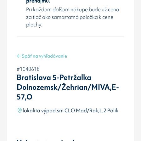
prenájmu.
Pri každom ďalšom nákupe bude už cena
za tlač ako samostatná položka k cene
plochy.
Späť na vyhľadávanie
#1040618
Bratislava 5-Petržalka
Dolnozemsk/Žehrian/MIVA,E-
57,O
lokalita výpad.sm CLO Maď/Rak,Ľ,2 Polik